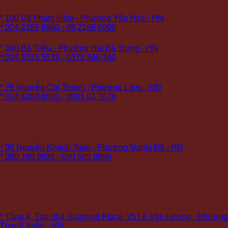
Cơ sở 4:
* 100 Vũ Phạm Hàm - Phường Yên Hoà - HN
* 024 2266 6060 - 08 2266 6060
Cơ sở 5 (PREMIUM):
* 340 Bà Triệu - Phường Hai Bà Trưng - HN
* 024 3333 5533 - 0373 340 340
Cơ sở 6 (PREMIUM):
* 76 Nguyễn Chí Thanh - Phường Láng - HN
* 024 6288 6060 - 0901 01 7676
Cơ sở 8 (COMING SOON)
Cơ sở 9 (PREMIUM):
* 96 Nguyễn Khánh Toàn - Phường Nghĩa Đô - HN
* 090 789 9696 - 090 565 9696
Cơ sở 10: (COMING SOON)
Cơ sở 11 (PREMIUM):
* Tầng 4, Tòa nhà Diamond Place, 25 Lê Văn Lương - Phường
Thanh Xuân - HN