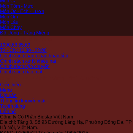
Món Cá
Món Tôm - Mực
Món Ốc - Ếch - Lươn
Món Om
Món Lẩu
Món Chay
Đồ Uống - Tráng Miệng
Hỗ trợ khách hàng
1900.63.65.69
T2 - CN: 10:30 - 22:00
Chính sách thanh toán hoàn tiền
Chính sách xử lý khiếu nại
Chính sách vận chuyển
Chính sách bảo mật
Nhà hàng Bánh tráng Phú Cường
Giới thiệu
Menu
Đặt bàn
Thông tin khuyến mãi
Tuyển dụng
Liên hệ
Công ty Cổ Phần Bigstar Việt Nam
Địa chỉ: Tầng 3, Số 93 Đường Láng Hạ, Phường Đống Đa, TP
Hà Nội, Việt Nam.
ĐKKD: 0106852727 cấp ngày 19/05/2015