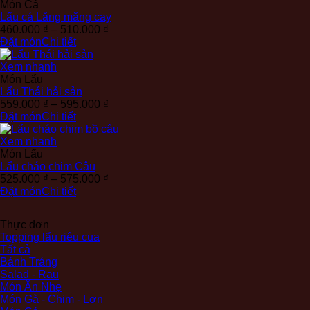
677.000 ₫
Món Cá
Lẩu cá Lăng măng cay
Khoảng
460.000
₫
–
510.000
₫
giá:
Đặt món
Chi tiết
từ
460.000 ₫
Xem nhanh
đến
Món Lẩu
510.000 ₫
Lẩu Thái hải sản
Khoảng
559.000
₫
–
595.000
₫
giá:
Đặt món
Chi tiết
từ
559.000 ₫
Xem nhanh
đến
Món Lẩu
595.000 ₫
Lẩu cháo chim Câu
Khoảng
525.000
₫
–
575.000
₫
giá:
Đặt món
Chi tiết
từ
525.000 ₫
Thực đơn
đến
Topping lẩu riêu cua
575.000 ₫
Tất cả
Bánh Tráng
Salad - Rau
Món Ăn Nhẹ
Món Gà - Chim - Lợn