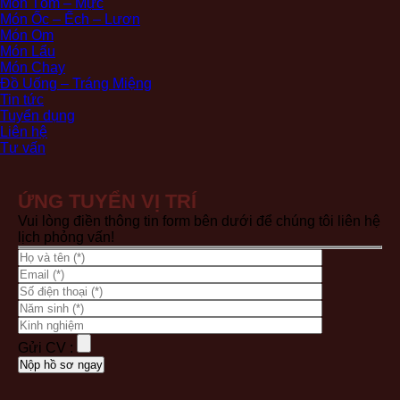
Món Tôm – Mực
Món Ốc – Ếch – Lươn
Món Om
Món Lẩu
Món Chay
Đồ Uống – Tráng Miệng
Tin tức
Tuyển dụng
Liên hệ
Tư vấn
ỨNG TUYỂN VỊ TRÍ
Vui lòng điền thông tin form bên dưới để chúng tôi liên hệ
lịch phỏng vấn!
Gửi CV :