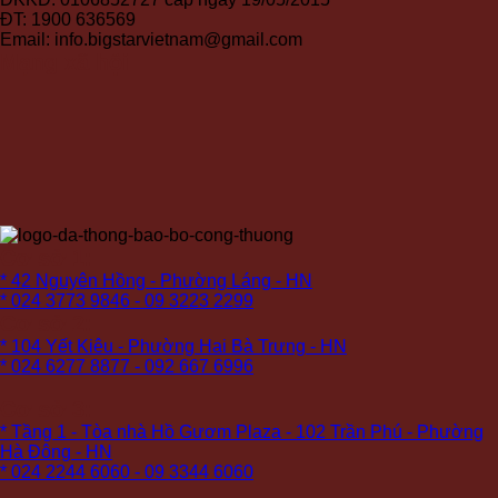
ĐT: 1900 636569
Email: info.bigstarvietnam@gmail.com
Mạng xã hội
Cơ sở 1:
* 42 Nguyên Hồng - Phường Láng - HN
* 024 3773 9846 - 09 3223 2299
Cơ sở 2:
* 104 Yết Kiêu - Phường Hai Bà Trưng - HN
* 024 6277 8877 - 092 667 6996
Cơ sở 3:
* Tầng 1 - Tòa nhà Hồ Gươm Plaza - 102 Trần Phú - Phường
Hà Đông - HN
* 024 2244 6060 - 09 3344 6060