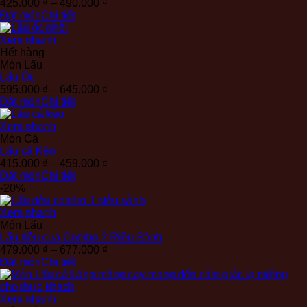
Khoảng
425.000
₫
–
490.000
₫
giá:
Đặt món
Chi tiết
từ
425.000 ₫
Xem nhanh
đến
Hết hàng
490.000 ₫
Món Lẩu
Lẩu Ốc
Khoảng
595.000
₫
–
645.000
₫
giá:
Đặt món
Chi tiết
từ
595.000 ₫
Xem nhanh
đến
Món Cá
645.000 ₫
Lẩu cá Kèo
Khoảng
415.000
₫
–
459.000
₫
giá:
Đặt món
Chi tiết
từ
-20%
415.000 ₫
đến
Xem nhanh
459.000 ₫
Món Lẩu
Lẩu riêu cua Combo 2 Riêu Sành
Khoảng
479.000
₫
–
677.000
₫
giá:
Đặt món
Chi tiết
từ
479.000 ₫
đến
Xem nhanh