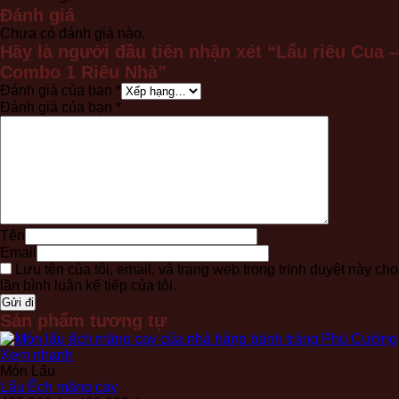
Đánh giá
Chưa có đánh giá nào.
Hãy là người đầu tiên nhận xét “Lẩu riêu Cua –
Combo 1 Riêu Nhà”
Đánh giá của bạn
*
Đánh giá của bạn
*
Tên
Email
Lưu tên của tôi, email, và trang web trong trình duyệt này cho
lần bình luận kế tiếp của tôi.
Sản phẩm tương tự
Xem nhanh
Món Lẩu
Lẩu Ếch măng cay