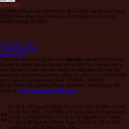
Cua
Chi tiết:
-
Set Riêu nhà cơ bản gồm Nước lẩu (2,3 lít), Gạch cua chưng
Combo
(250g), Rau tổng hợp nhiều loại (Rau mùng tơi, dền cơm,
1
mướp hương, xà lách)
Riêu
Nhà
số
lượng
Thông tin chi tiết
Thông tin bổ sung
Đánh giá (0)
Thấu hiểu khách hàng yêu thích
lẩu riêu cua
tại Phú Cường
nhưng lại muốn thử cả những món khác. Phú Cường cho ra
mắt Combo 1 Riêu nhà với: Nước lẩu riêu đậm đà, Rau lẩu
riêu tổng hợp (mướp hương, mùng tơi, dền cơm, xà lách), dĩa
gạch cua chưng hành phi chỉ từ 225.000 – 250.000.
Để gọi thêm các topping nhúng ngon khác, khách hàng đặt
hàng tại:
Thực đơn topping lẩu riêu
Cơ sở 1: 42 Nguyên Hồng, Cơ sở 2: 104 Yết Kiêu, Cơ sở
3: 102 Trần Phú – Hà Đông, Cơ sở 4: 100 Vũ Phạm Hàm,
Cơ
Cơ sở 5: 340 Bà Triệu, Cơ sở 6: 76 Nguyễn Chí Thanh,
sở
Cơ sở 9: 96 Nguyễn Khánh Toàn, Cơ sở 11: 25 Lê Văn
Lương, Cơ sở 12: 89 Lê Đức Thọ