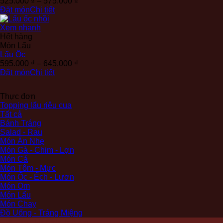
Khoảng
525.000
₫
–
575.000
₫
giá:
Đặt món
Chi tiết
từ
525.000 ₫
Xem nhanh
đến
Hết hàng
575.000 ₫
Món Lẩu
Lẩu Ốc
Khoảng
595.000
₫
–
645.000
₫
giá:
Đặt món
Chi tiết
từ
595.000 ₫
Thực đơn
đến
Topping lẩu riêu cua
645.000 ₫
Tất cả
Bánh Tráng
Salad - Rau
Món Ăn Nhẹ
Món Gà - Chim - Lợn
Món Cá
Món Tôm - Mực
Món Ốc - Ếch - Lươn
Món Om
Món Lẩu
Món Chay
Đồ Uống - Tráng Miệng