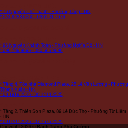
Cơ sở 6 (PREMIUM):
* 76 Nguyễn Chí Thanh - Phường Láng - HN
* 024 6288 6060 - 0901 01 7676
Cơ sở 8 (COMING SOON)
Cơ sở 9 (PREMIUM):
* 96 Nguyễn Khánh Toàn - Phường Nghĩa Đô - HN
* 090 789 9696 - 090 565 9696
Cơ sở 10: (COMING SOON)
Cơ sở 11 (PREMIUM):
* Tầng 4, Tòa nhà Diamond Place, 25 Lê Văn Lương - Phường
Thanh Xuân - HN
* 08 1919 2525 - 08 1414 2525
Cơ sở 12:
* Tầng 2, Thiên Sơn Plaza, 89 Lê Đức Thọ - Phường Từ Liêm
- HN
* 09 0707 2525 - 07 7575 2525
Copyright 2026 ©
Bánh Tráng Phú Cường