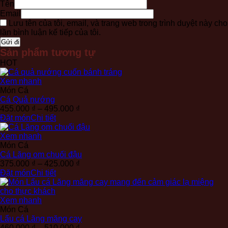
Tên
Email
Lưu tên của tôi, email, và trang web trong trình duyệt này cho
lần bình luận kế tiếp của tôi.
Sản phẩm tương tự
HOT
Xem nhanh
Món Cá
Cá Quả nướng
Khoảng
455.000
₫
–
495.000
₫
giá:
Đặt món
Chi tiết
từ
455.000 ₫
Xem nhanh
đến
Món Cá
495.000 ₫
Cá Lăng om chuối đậu
Khoảng
375.000
₫
–
425.000
₫
giá:
Đặt món
Chi tiết
từ
375.000 ₫
đến
Xem nhanh
425.000 ₫
Món Cá
Lẩu cá Lăng măng cay
Khoảng
460.000
₫
–
510.000
₫