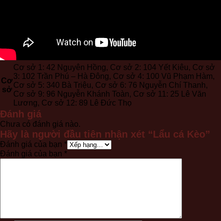
Cơ sở 1: 42 Nguyên Hồng, Cơ sở 2: 104 Yết Kiêu, Cơ sở
3: 102 Trần Phú – Hà Đông, Cơ sở 4: 100 Vũ Phạm Hàm,
Cơ
Cơ sở 5: 340 Bà Triệu, Cơ sở 6: 76 Nguyễn Chí Thanh,
sở
Cơ sở 9: 96 Nguyễn Khánh Toàn, Cơ sở 11: 25 Lê Văn
Lương, Cơ sở 12: 89 Lê Đức Thọ
Đánh giá
Chưa có đánh giá nào.
Hãy là người đầu tiên nhận xét “Lẩu cá Kèo”
Đánh giá của bạn
*
Đánh giá của bạn
*