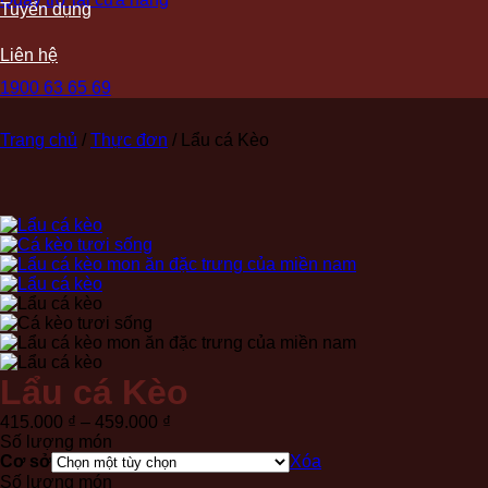
Tuyển dụng
Liên hệ
1900 63 65 69
Trang chủ
/
Thực đơn
/
Lẩu cá Kèo
Lẩu cá Kèo
Khoảng
415.000
₫
–
459.000
₫
giá:
Số lượng món
từ
Cơ sở
Xóa
415.000 ₫
Số lượng món