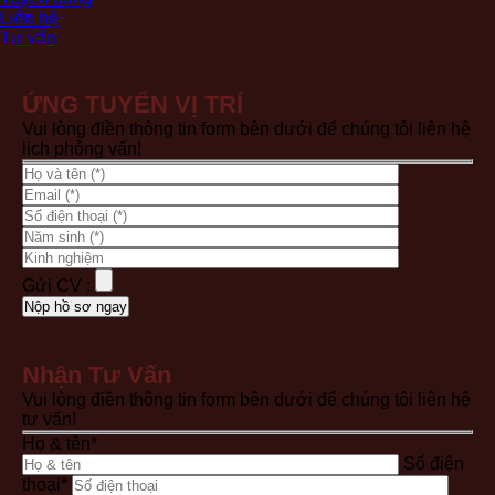
Liên hệ
Tư vấn
ỨNG TUYỂN VỊ TRÍ
Vui lòng điền thông tin form bên dưới để chúng tôi liên hệ
lịch phỏng vấn!
Gửi CV :
Nhận Tư Vấn
Vui lòng điền thông tin form bên dưới để chúng tôi liên hệ
tư vấn!
Họ & tên*
Số điện
thoại*