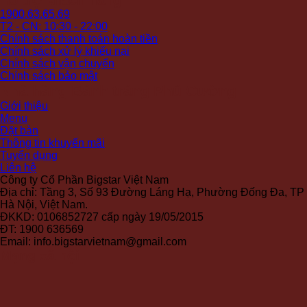
Hỗ trợ khách hàng
1900.63.65.69
T2 - CN: 10:30 - 22:00
Chính sách thanh toán hoàn tiền
Chính sách xử lý khiếu nại
Chính sách vận chuyển
Chính sách bảo mật
Nhà hàng Bánh tráng Phú Cường
Giới thiệu
Menu
Đặt bàn
Thông tin khuyến mãi
Tuyển dụng
Liên hệ
Công ty Cổ Phần Bigstar Việt Nam
Địa chỉ: Tầng 3, Số 93 Đường Láng Hạ, Phường Đống Đa, TP
Hà Nội, Việt Nam.
ĐKKD: 0106852727 cấp ngày 19/05/2015
ĐT: 1900 636569
Email: info.bigstarvietnam@gmail.com
Mạng xã hội