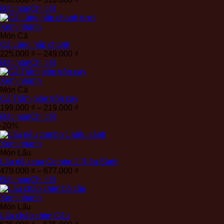
giá:
Đặt món
Chi tiết
từ
460.000 ₫
Xem nhanh
đến
Món Cá
510.000 ₫
Cá Lăng hấp chanh
Khoảng
225.000
₫
–
249.000
₫
giá:
Đặt món
Chi tiết
từ
225.000 ₫
Xem nhanh
đến
Món Cá
249.000 ₫
Cá Trắm giòn trộn cay
Khoảng
199.000
₫
–
219.000
₫
giá:
Đặt món
Chi tiết
từ
-20%
199.000 ₫
đến
Xem nhanh
219.000 ₫
Món Lẩu
Lẩu riêu cua Combo 2 Riêu Sành
Khoảng
479.000
₫
–
677.000
₫
giá:
Đặt món
Chi tiết
từ
479.000 ₫
Xem nhanh
đến
Món Lẩu
677.000 ₫
Lẩu cháo chim Câu