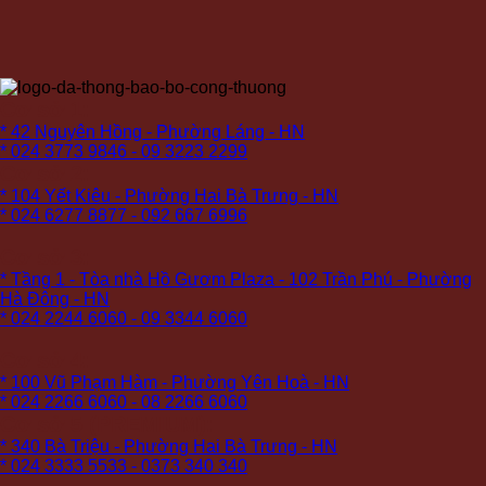
Cơ sở 1:
* 42 Nguyên Hồng - Phường Láng - HN
* 024 3773 9846 - 09 3223 2299
Cơ sở 2:
* 104 Yết Kiêu - Phường Hai Bà Trưng - HN
* 024 6277 8877 - 092 667 6996
Cơ sở 3:
* Tầng 1 - Tòa nhà Hồ Gươm Plaza - 102 Trần Phú - Phường
Hà Đông - HN
* 024 2244 6060 - 09 3344 6060
Cơ sở 4:
* 100 Vũ Phạm Hàm - Phường Yên Hoà - HN
* 024 2266 6060 - 08 2266 6060
Cơ sở 5 (PREMIUM):
* 340 Bà Triệu - Phường Hai Bà Trưng - HN
* 024 3333 5533 - 0373 340 340