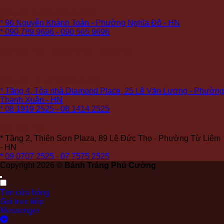
Cơ sở 9 (PREMIUM):
* 96 Nguyễn Khánh Toàn - Phường Nghĩa Đô - HN
* 090 789 9696 - 090 565 9696
Cơ sở 10: (COMING SOON)
Cơ sở 11 (PREMIUM):
* Tầng 4, Tòa nhà Diamond Place, 25 Lê Văn Lương - Phường
Thanh Xuân - HN
* 08 1919 2525 - 08 1414 2525
Cơ sở 12:
* Tầng 2, Thiên Sơn Plaza, 89 Lê Đức Thọ - Phường Từ Liêm
- HN
* 09 0707 2525 - 07 7575 2525
Copyright 2026 ©
Bánh Tráng Phú Cường
Tìm cửa hàng
Gọi trực tiếp
Messenger