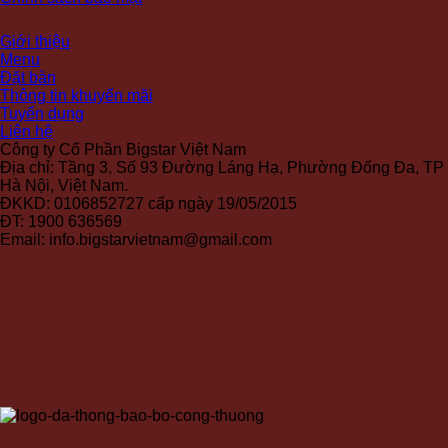
Nhà hàng Bánh tráng Phú Cường
Giới thiệu
Menu
Đặt bàn
Thông tin khuyến mãi
Tuyển dụng
Liên hệ
Công ty Cổ Phần Bigstar Việt Nam
Địa chỉ: Tầng 3, Số 93 Đường Láng Hạ, Phường Đống Đa, TP
Hà Nội, Việt Nam.
ĐKKD: 0106852727 cấp ngày 19/05/2015
ĐT: 1900 636569
Email: info.bigstarvietnam@gmail.com
Mạng xã hội
Cơ sở 1: