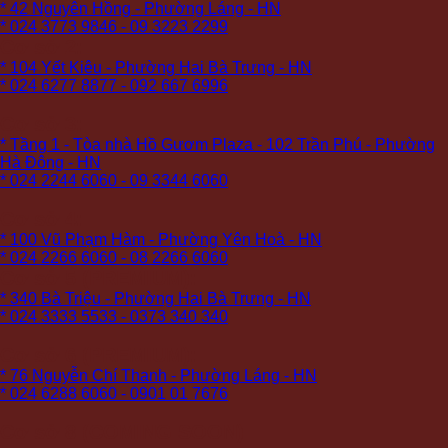
* 42 Nguyên Hồng - Phường Láng - HN
* 024 3773 9846 - 09 3223 2299
Cơ sở 2:
* 104 Yết Kiêu - Phường Hai Bà Trưng - HN
* 024 6277 8877 - 092 667 6996
Cơ sở 3:
* Tầng 1 - Tòa nhà Hồ Gươm Plaza - 102 Trần Phú - Phường
Hà Đông - HN
* 024 2244 6060 - 09 3344 6060
Cơ sở 4:
* 100 Vũ Phạm Hàm - Phường Yên Hoà - HN
* 024 2266 6060 - 08 2266 6060
Cơ sở 5 (PREMIUM):
* 340 Bà Triệu - Phường Hai Bà Trưng - HN
* 024 3333 5533 - 0373 340 340
Cơ sở 6 (PREMIUM):
* 76 Nguyễn Chí Thanh - Phường Láng - HN
* 024 6288 6060 - 0901 01 7676
Cơ sở 8 (COMING SOON)