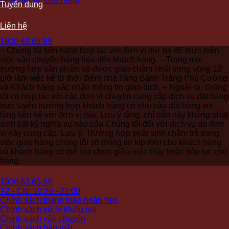
Tuyển dụng
Liên hệ
1900 63 65 69
– Chúng tôi tiến hành hợp tác với đơn vị thứ ba để thực hiện
việc vận chuyển hàng hóa đến khách hàng.
– Trong mọi
trường hợp sản phẩm sẽ được giao chậm nhất trong vòng 12
giờ làm việc kể từ thời điểm nhà hàng Bánh Tráng Phú Cường
và Khách hàng xác nhận thông tin giao dịch.
– Ngoài ra, chúng
tôi có hợp tác với các đơn vị chuyên cung cấp dịch vụ đặt hàng
trực tuyến trường hợp khách hàng có nhu cầu đặt hàng vui
lòng liên hệ với đơn vị này. Lưu ý rằng, chỉ dẫn này không phát
sinh bất kỳ nghĩa vụ nào của Chúng tôi đối với dịch vụ do đơn
vị này cung cấp.
Lưu ý: Trường hợp phát sinh chậm trễ trong
việc giao hàng chúng tôi sẽ thông tin kịp thời cho khách hàng
và khách hàng có thể lựa chọn giữa việc Hủy hoặc tiếp tục chờ
hàng.
Hỗ trợ khách hàng
1900.63.65.69
T2 - CN: 10:30 - 22:00
Chính sách thanh toán hoàn tiền
Chính sách xử lý khiếu nại
Chính sách vận chuyển
Chính sách bảo mật