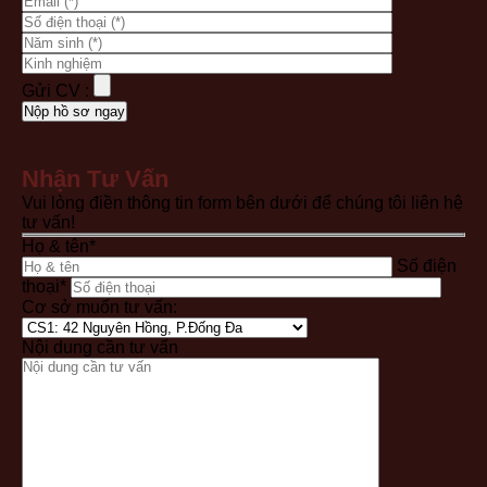
Gửi CV :
Nhận Tư Vấn
Vui lòng điền thông tin form bên dưới để chúng tôi liên hệ
tư vấn!
Họ & tên*
Số điện
thoại*
Cơ sở muốn tư vấn:
Nội dung cần tư vấn