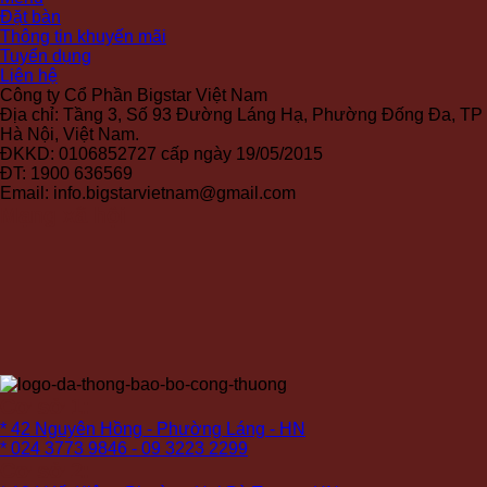
Đặt bàn
Thông tin khuyến mãi
Tuyển dụng
Liên hệ
Công ty Cổ Phần Bigstar Việt Nam
Địa chỉ: Tầng 3, Số 93 Đường Láng Hạ, Phường Đống Đa, TP
Hà Nội, Việt Nam.
ĐKKD: 0106852727 cấp ngày 19/05/2015
ĐT: 1900 636569
Email: info.bigstarvietnam@gmail.com
Mạng xã hội
Cơ sở 1:
* 42 Nguyên Hồng - Phường Láng - HN
* 024 3773 9846 - 09 3223 2299
Cơ sở 2: