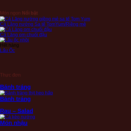
Món ngon
Nổi bật
Cá Lăng nướng Sa tế TomYum/Riềng mẻ
Cá Lăng om chuối đậu
Hết hàng
Lẩu Ốc
Thực đơn
Bánh tráng
Bánh tráng
Rau – Salad
Món nhậu