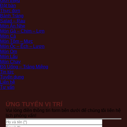
Giới thiệu
Đặt bàn
Thực đơn
Bánh Tráng
Salad – Rau
Món Ăn Nhẹ
Món Gà – Chim – Lợn
Món Cá
Món Tôm – Mực
Món Ốc – Ếch – Lươn
Món Om
Món Lẩu
Món Chay
Đồ Uống – Tráng Miệng
Tin tức
Tuyển dụng
Liên hệ
Tư vấn
ỨNG TUYỂN VỊ TRÍ
Vui lòng điền thông tin form bên dưới để chúng tôi liên hệ
lịch phỏng vấn!