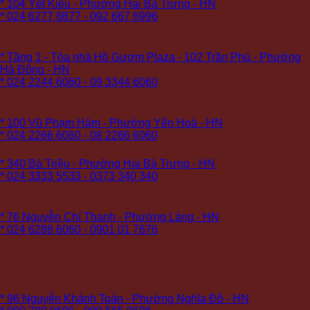
* 104 Yết Kiêu - Phường Hai Bà Trưng - HN
* 024 6277 8877 - 092 667 6996
Cơ sở 3:
* Tầng 1 - Tòa nhà Hồ Gươm Plaza - 102 Trần Phú - Phường
Hà Đông - HN
* 024 2244 6060 - 09 3344 6060
Cơ sở 4:
* 100 Vũ Phạm Hàm - Phường Yên Hoà - HN
* 024 2266 6060 - 08 2266 6060
Cơ sở 5 (PREMIUM):
* 340 Bà Triệu - Phường Hai Bà Trưng - HN
* 024 3333 5533 - 0373 340 340
Cơ sở 6 (PREMIUM):
* 76 Nguyễn Chí Thanh - Phường Láng - HN
* 024 6288 6060 - 0901 01 7676
Cơ sở 8 (COMING SOON)
Cơ sở 9 (PREMIUM):
* 96 Nguyễn Khánh Toàn - Phường Nghĩa Đô - HN