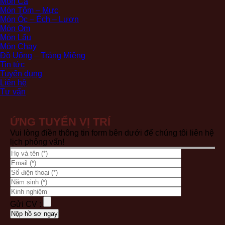
Món Cá
Món Tôm – Mực
Món Ốc – Ếch – Lươn
Món Om
Món Lẩu
Món Chay
Đồ Uống – Tráng Miệng
Tin tức
Tuyển dụng
Liên hệ
Tư vấn
ỨNG TUYỂN VỊ TRÍ
Vui lòng điền thông tin form bên dưới để chúng tôi liên hệ
lịch phỏng vấn!
Gửi CV :