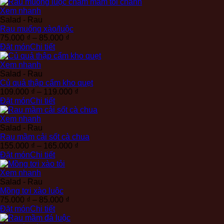
từ
159.000 ₫
Xem nhanh
đến
Salad - Rau
169.000 ₫
Rau muống xào/luộc
Khoảng
75.000
₫
–
85.000
₫
giá:
Đặt món
Chi tiết
từ
75.000 ₫
Xem nhanh
đến
Salad - Rau
85.000 ₫
Củ quả thập cẩm kho quẹt
Khoảng
109.000
₫
–
119.000
₫
giá:
Đặt món
Chi tiết
từ
109.000 ₫
Xem nhanh
đến
Salad - Rau
119.000 ₫
Rau mầm cải sốt cà chua
Khoảng
155.000
₫
–
165.000
₫
giá:
Đặt món
Chi tiết
từ
155.000 ₫
Xem nhanh
đến
Salad - Rau
165.000 ₫
Mồng tơi xào luộc
Khoảng
75.000
₫
–
85.000
₫
giá:
Đặt món
Chi tiết
từ