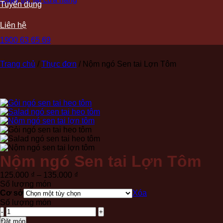
Tuyển dụng
Liên hệ
1900 63 65 69
Trang chủ
/
Thực đơn
/
Nộm ngó Sen tai Lợn Tôm
Nộm ngó Sen tai Lợn Tôm
Khoảng
125.000
₫
–
135.000
₫
giá:
Số lượng món
từ
Cơ sở
Xóa
125.000 ₫
Số lượng món
đến
Nộm
135.000 ₫
ngó
Đặt món