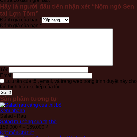
Chưa có đánh giá nào.
Hãy là người đầu tiên nhận xét “Nộm ngó Sen
tai Lợn Tôm”
Đánh giá của bạn
*
Đánh giá của bạn
*
Tên
Email
Lưu tên của tôi, email, và trang web trong trình duyệt này cho
lần bình luận kế tiếp của tôi.
Sản phẩm tương tự
Xem nhanh
Salad - Rau
Salad rau càng cua thịt bò
Khoảng
159.000
₫
–
169.000
₫
giá:
Đặt món
Chi tiết