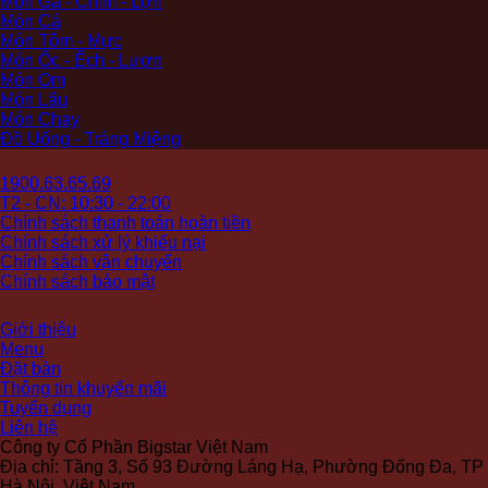
Món Gà - Chim - Lợn
Món Cá
Món Tôm - Mực
Món Ốc - Ếch - Lươn
Món Om
Món Lẩu
Món Chay
Đồ Uống - Tráng Miệng
Hỗ trợ khách hàng
1900.63.65.69
T2 - CN: 10:30 - 22:00
Chính sách thanh toán hoàn tiền
Chính sách xử lý khiếu nại
Chính sách vận chuyển
Chính sách bảo mật
Nhà hàng Bánh tráng Phú Cường
Giới thiệu
Menu
Đặt bàn
Thông tin khuyến mãi
Tuyển dụng
Liên hệ
Công ty Cổ Phần Bigstar Việt Nam
Địa chỉ: Tầng 3, Số 93 Đường Láng Hạ, Phường Đống Đa, TP
Hà Nội, Việt Nam.