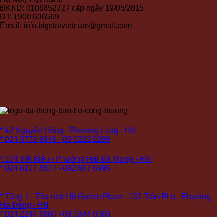
ĐKKD: 0106852727 cấp ngày 19/05/2015
ĐT: 1900 636569
Email: info.bigstarvietnam@gmail.com
Mạng xã hội
Cơ sở 1:
* 42 Nguyên Hồng - Phường Láng - HN
* 024 3773 9846 - 09 3223 2299
Cơ sở 2:
* 104 Yết Kiêu - Phường Hai Bà Trưng - HN
* 024 6277 8877 - 092 667 6996
Cơ sở 3:
* Tầng 1 - Tòa nhà Hồ Gươm Plaza - 102 Trần Phú - Phường
Hà Đông - HN
* 024 2244 6060 - 09 3344 6060