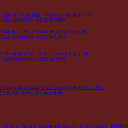
Cơ sở 4:
* 100 Vũ Phạm Hàm - Phường Yên Hoà - HN
* 024 2266 6060 - 08 2266 6060
Cơ sở 5 (PREMIUM):
* 340 Bà Triệu - Phường Hai Bà Trưng - HN
* 024 3333 5533 - 0373 340 340
Cơ sở 6 (PREMIUM):
* 76 Nguyễn Chí Thanh - Phường Láng - HN
* 024 6288 6060 - 0901 01 7676
Cơ sở 8 (COMING SOON)
Cơ sở 9 (PREMIUM):
* 96 Nguyễn Khánh Toàn - Phường Nghĩa Đô - HN
* 090 789 9696 - 090 565 9696
Cơ sở 10: (COMING SOON)
Cơ sở 11 (PREMIUM):
* Tầng 4, Tòa nhà Diamond Place, 25 Lê Văn Lương - Phường