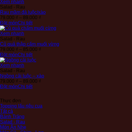
75.000 ₫
Xem nhanh
đến
Salad - Rau
85.000 ₫
Rau mầm đá luộc/xào
Khoảng
79.000
₫
–
89.000
₫
giá:
Đặt món
Chi tiết
từ
79.000 ₫
Xem nhanh
đến
Salad - Rau
89.000 ₫
Củ quả thập cẩm muối vừng
Khoảng
79.000
₫
–
85.000
₫
giá:
Đặt món
Chi tiết
từ
79.000 ₫
Xem nhanh
đến
Salad - Rau
85.000 ₫
Ngồng cải luộc – xào
Khoảng
79.000
₫
–
89.000
₫
giá:
Đặt món
Chi tiết
từ
79.000 ₫
Thực đơn
đến
Topping lẩu riêu cua
89.000 ₫
Tất cả
Bánh Tráng
Salad - Rau
Món Ăn Nhẹ