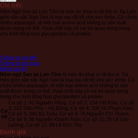
Sen
Chi tiết:
tai
Nộm Ngó Sen tai Lợn Tôm là món ăn khai vị rất thú vị. Tai Lợn
Lợn
giòn sần sật. Ngó Sen là loại rau rất tốt cho sức khỏe. Có chứa
Tôm
nhiều asparagin, là một loại amino acid không tự sản xuất
số
được trong cơ thể. Hoạt chất này có vai trò quan trọng trong
lượng
chu trình tổng hợp glycoprotein và protein.
Thông tin chi tiết
Thông tin bổ sung
Đánh giá (0)
Nộm ngó Sen tai Lợn Tôm
là món ăn khai vị rất thú vị. Tai
Heo giòn sần sật. Ngó Sen là loại rau rất tốt cho sức khỏe. Có
chứa nhiều asparagin, là một loại amino acid không tự sản
xuất được trong cơ thể. Hoạt chất này có vai trò quan trọng
trong chu trình tổng hợp glycoprotein và protein.
Cơ sở 1: 42 Nguyên Hồng, Cơ sở 2: 104 Yết Kiêu, Cơ sở
3: 102 Trần Phú – Hà Đông, Cơ sở 4: 100 Vũ Phạm Hàm,
Cơ
Cơ sở 5: 340 Bà Triệu, Cơ sở 6: 76 Nguyễn Chí Thanh,
sở
Cơ sở 9: 96 Nguyễn Khánh Toàn, Cơ sở 11: 25 Lê Văn
Lương, Cơ sở 12: 89 Lê Đức Thọ
Đánh giá