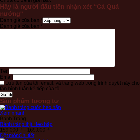
Chưa có đánh giá nào.
Hãy là người đầu tiên nhận xét “Cá Quả
nướng”
Đánh giá của bạn
*
Đánh giá của bạn
*
Tên
Email
Lưu tên của tôi, email, và trang web trong trình duyệt này cho
lần bình luận kế tiếp của tôi.
Sản phẩm tương tự
Xem nhanh
Bánh Tráng
Bánh tráng thịt Heo hấp
Khoảng
159.000
₫
–
169.000
₫
giá:
Đặt món
Chi tiết