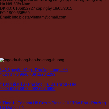
Hà Nội, Việt Nam.
ĐKKD: 0106852727 cấp ngày 19/05/2015
ĐT: 1900 636569
Email: info.bigstarvietnam@gmail.com
Mạng xã hội
Cơ sở 1:
* 42 Nguyên Hồng - Phường Láng - HN
* 024 3773 9846 - 09 3223 2299
Cơ sở 2:
* 104 Yết Kiêu - Phường Hai Bà Trưng - HN
* 024 6277 8877 - 092 667 6996
Cơ sở 3:
* Tầng 1 - Tòa nhà Hồ Gươm Plaza - 102 Trần Phú - Phường
Hà Đông - HN