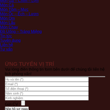
Món Gà – Chim – Lợn
Món Cá
Món Tôm – Mực
Món Ốc – Ếch – Lươn
Món Om
Món Lẩu
Món Chay
Đồ Uống – Tráng Miệng
Tin tức
Tuyển dụng
Liên hệ
Tư vấn
ỨNG TUYỂN VỊ TRÍ
Vui lòng điền thông tin form bên dưới để chúng tôi liên hệ
lịch phỏng vấn!
Gửi CV :