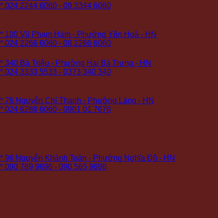
* 024 2244 6060 - 09 3344 6060
Cơ sở 4:
* 100 Vũ Phạm Hàm - Phường Yên Hoà - HN
* 024 2266 6060 - 08 2266 6060
Cơ sở 5 (PREMIUM):
* 340 Bà Triệu - Phường Hai Bà Trưng - HN
* 024 3333 5533 - 0373 340 340
Cơ sở 6 (PREMIUM):
* 76 Nguyễn Chí Thanh - Phường Láng - HN
* 024 6288 6060 - 0901 01 7676
Cơ sở 8 (COMING SOON)
Cơ sở 9 (PREMIUM):
* 96 Nguyễn Khánh Toàn - Phường Nghĩa Đô - HN
* 090 789 9696 - 090 565 9696
Cơ sở 10: (COMING SOON)
Cơ sở 11 (PREMIUM):