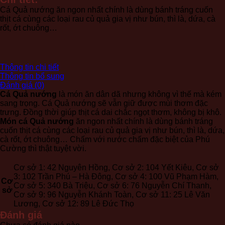
số
Cá Quả nướng ăn ngon nhất chính là dùng bánh tráng cuốn
lượng
thịt cá cùng các loại rau củ quả gia vị như bún, thì là, dứa, cà
rốt, ớt chuông…
Thông tin chi tiết
Thông tin bổ sung
Đánh giá (0)
Cá Quả nướng
là món ăn dân dã nhưng không vì thế mà kém
sang trọng. Cá Quả nướng sẽ vẫn giữ được mùi thơm đặc
trưng. Đồng thời giúp thịt cá dai chắc ngọt thơm, không bị khô.
Món cá Quả nướng
ăn ngon nhất chính là dùng bánh tráng
cuốn thịt cá cùng các loại rau củ quả gia vị như bún, thì là, dứa,
cà rốt, ớt chuông… Chấm với nước chấm đặc biệt của Phú
Cường thì thật tuyệt vời.
Cơ sở 1: 42 Nguyên Hồng, Cơ sở 2: 104 Yết Kiêu, Cơ sở
3: 102 Trần Phú – Hà Đông, Cơ sở 4: 100 Vũ Phạm Hàm,
Cơ
Cơ sở 5: 340 Bà Triệu, Cơ sở 6: 76 Nguyễn Chí Thanh,
sở
Cơ sở 9: 96 Nguyễn Khánh Toàn, Cơ sở 11: 25 Lê Văn
Lương, Cơ sở 12: 89 Lê Đức Thọ
Đánh giá