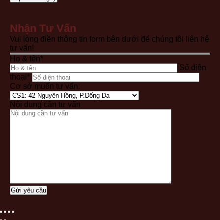
Nhận Tư Vấn
Vui lòng điền thông tin form bên dưới để chúng tôi liên hệ
tư vấn!
Họ & tên*
Số điện
thoại*
Cơ sở muốn tư vấn:
Nội dung cần tư vấn