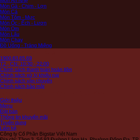
Món Ăn Nhẹ
Món Gà - Chim - Lợn
Món Cá
Món Tôm - Mực
Món Ốc - Ếch - Lươn
Món Om
Món Lẩu
Món Chay
Đồ Uống - Tráng Miệng
Hỗ trợ khách hàng
1900.63.65.69
T2 - CN: 10:30 - 22:00
Chính sách thanh toán hoàn tiền
Chính sách xử lý khiếu nại
Chính sách vận chuyển
Chính sách bảo mật
Nhà hàng Bánh tráng Phú Cường
Giới thiệu
Menu
Đặt bàn
Thông tin khuyến mãi
Tuyển dụng
Liên hệ
Công ty Cổ Phần Bigstar Việt Nam
Địa chỉ: Tầng 3, Số 93 Đường Láng Hạ, Phường Đống Đa, TP