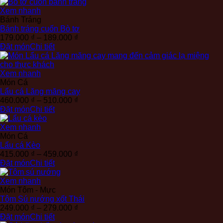
từ
159.000 ₫
Xem nhanh
đến
Bánh Tráng
169.000 ₫
Bánh tráng cuốn Bò tơ
Khoảng
179.000
₫
–
189.000
₫
giá:
Đặt món
Chi tiết
từ
179.000 ₫
đến
Xem nhanh
189.000 ₫
Món Cá
Lẩu cá Lăng măng cay
Khoảng
460.000
₫
–
510.000
₫
giá:
Đặt món
Chi tiết
từ
460.000 ₫
Xem nhanh
đến
Món Cá
510.000 ₫
Lẩu cá Kèo
Khoảng
415.000
₫
–
459.000
₫
giá:
Đặt món
Chi tiết
từ
415.000 ₫
Xem nhanh
đến
Món Tôm - Mực
459.000 ₫
Tôm Sú nướng xốt Thái
Khoảng
249.000
₫
–
279.000
₫
giá:
Đặt món
Chi tiết