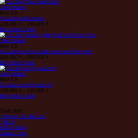
từ
249.000 ₫
Xem nhanh
đến
Món Cá
279.000 ₫
Cá Lăng hấp chanh
Khoảng
225.000
₫
–
249.000
₫
giá:
Đặt món
Chi tiết
từ
225.000 ₫
Xem nhanh
đến
Món Cá
249.000 ₫
Cá Lăng nướng Sa tế TomYum/Riềng mẻ
Khoảng
225.000
₫
–
249.000
₫
giá:
Đặt món
Chi tiết
từ
225.000 ₫
Xem nhanh
đến
Món Cá
249.000 ₫
Cá Kèo nướng muối ớt
Khoảng
165.000
₫
–
185.000
₫
giá:
Đặt món
Chi tiết
từ
165.000 ₫
Thực đơn
đến
Topping lẩu riêu cua
185.000 ₫
Tất cả
Bánh Tráng
Salad - Rau