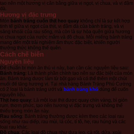
tạo nên một hương vị cân bằng giữa vị ngọt, vị chua, và vị đậm
đà.
Hương vị đặc trưng
Món
bánh tráng cuốn thịt heo quay
không chỉ là sự kết hợp
tinh tế giữa vị ngọt của thịt, vị đậm đà của bánh tráng, và vị
sảng khoái của rau sống, mà còn là sự hòa quện giữa hương
vị chua ngọt của nước mắm và đồ chua. Mỗi miếng bánh tráng
mang đến một trải nghiệm ẩm thực đặc biệt, khiến người
thưởng thức không thể quên.
Cách chế biến
Nguyên liệu
Để chuẩn bị món ăn thú vị này
,
bạn cần các nguyên liệu sau:
Bánh tráng
: Là thành phần chính tạo nên sự đặc biệt của món
ăn. Bánh tráng được làm từ bột gạo và có thể thêm một chút
muối để tăng hương vị. Tại nhà hàng Bánh Tráng Phú Cường
có 2 loại là bánh tráng ướt và
bánh tráng khô
dùng để cuốn
nguyên liệu.
Thịt heo quay
: Là một loại thịt được quay chín vàng, bì giòn
rụm, thơm phức, tạo nên hương vị đặc trưng và không thể
thiếu trong món ăn này.
Rau sống
: Bánh tráng thường được kèm theo các loại rau
sống như rau diếp, rau mùi, lá cóc, tí tô, hẹ, rau húng và các
loại rau khác.
Đồ chua
: Các loại đồ chua như dưa leo, cà rốt, dứa, xoài