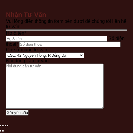
Nhận Tư Vấn
Vui lòng điền thông tin form bên dưới để chúng tôi liên hệ
tư vấn!
Họ & tên*
Số điện
thoại*
Cơ sở muốn tư vấn:
Nội dung cần tư vấn