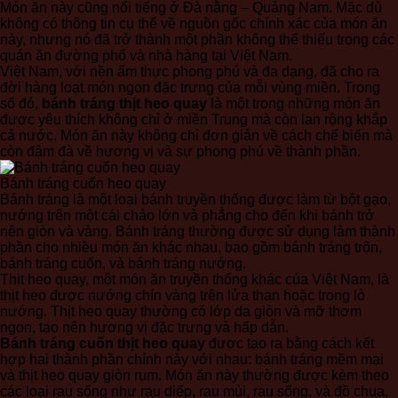
Món ăn này cũng nổi tiếng ở Đà nằng – Quảng Nam. Mặc dù
không có thông tin cụ thể về nguồn gốc chính xác của món ăn
này, nhưng nó đã trở thành một phần không thể thiếu trong các
quán ăn đường phố và nhà hàng tại Việt Nam.
Việt Nam, với nền ẩm thực phong phú và đa dạng, đã cho ra
đời hàng loạt món ngon đặc trưng của mỗi vùng miền. Trong
số đó,
bánh tráng thịt heo quay
là một trong những món ăn
được yêu thích không chỉ ở miền Trung mà còn lan rộng khắp
cả nước. Món ăn này không chỉ đơn giản về cách chế biến mà
còn đậm đà về hương vị và sự phong phú về thành phần.
Bánh tráng cuốn heo quay
Bánh tráng là một loại bánh truyền thống được làm từ bột gạo,
nướng trên một cái chảo lớn và phẳng cho đến khi bánh trở
nên giòn và vàng. Bánh tráng thường được sử dụng làm thành
phần cho nhiều món ăn khác nhau, bao gồm bánh tráng trộn,
bánh tráng cuốn, và bánh tráng nướng.
Thịt heo quay, một món ăn truyền thống khác của Việt Nam, là
thịt heo được nướng chín vàng trên lửa than hoặc trong lò
nướng. Thịt heo quay thường có lớp da giòn và mỡ thơm
ngon, tạo nên hương vị đặc trưng và hấp dẫn.
Bánh tráng cuốn thịt heo quay
được tạo ra bằng cách kết
hợp hai thành phần chính này với nhau: bánh tráng mềm mại
và thịt heo quay giòn rụm. Món ăn này thường được kèm theo
các loại rau sống như rau diếp, rau mùi, rau sống, và đồ chua,