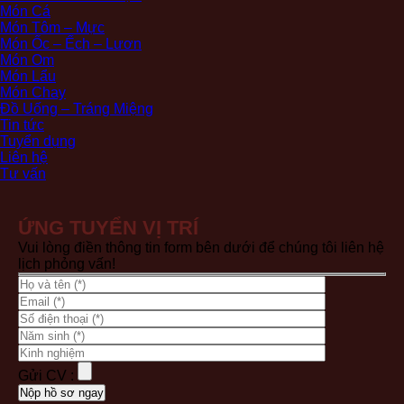
Món Cá
Món Tôm – Mực
Món Ốc – Ếch – Lươn
Món Om
Món Lẩu
Món Chay
Đồ Uống – Tráng Miệng
Tin tức
Tuyển dụng
Liên hệ
Tư vấn
ỨNG TUYỂN VỊ TRÍ
Vui lòng điền thông tin form bên dưới để chúng tôi liên hệ
lịch phỏng vấn!
Gửi CV :