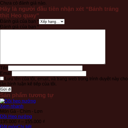
Chưa có đánh giá nào.
Hãy là người đầu tiên nhận xét “Bánh tráng
thịt Heo quay”
Đánh giá của bạn
*
Đánh giá của bạn
*
Tên
Email
Lưu tên của tôi, email, và trang web trong trình duyệt này cho
lần bình luận kế tiếp của tôi.
Sản phẩm tương tự
Xem nhanh
Món Gà - Chim - Lợn
Dồi Heo nướng
Khoảng
135.000
₫
–
155.000
₫
giá:
Đặt món
Chi tiết