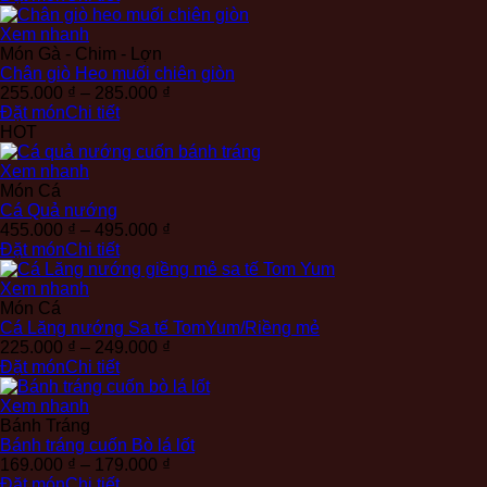
từ
135.000 ₫
Xem nhanh
đến
Món Gà - Chim - Lợn
155.000 ₫
Chân giò Heo muối chiên giòn
Khoảng
255.000
₫
–
285.000
₫
giá:
Đặt món
Chi tiết
từ
HOT
255.000 ₫
đến
Xem nhanh
285.000 ₫
Món Cá
Cá Quả nướng
Khoảng
455.000
₫
–
495.000
₫
giá:
Đặt món
Chi tiết
từ
455.000 ₫
Xem nhanh
đến
Món Cá
495.000 ₫
Cá Lăng nướng Sa tế TomYum/Riềng mẻ
Khoảng
225.000
₫
–
249.000
₫
giá:
Đặt món
Chi tiết
từ
225.000 ₫
Xem nhanh
đến
Bánh Tráng
249.000 ₫
Bánh tráng cuốn Bò lá lốt
Khoảng
169.000
₫
–
179.000
₫
giá:
Đặt món
Chi tiết