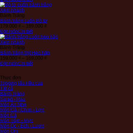
từ
169.000 ₫
Xem nhanh
đến
Bánh Tráng
179.000 ₫
Bánh tráng cuốn Bò tơ
Khoảng
179.000
₫
–
189.000
₫
giá:
Đặt món
Chi tiết
từ
179.000 ₫
Xem nhanh
đến
Bánh Tráng
189.000 ₫
Bánh tráng thịt Heo hấp
Khoảng
159.000
₫
–
169.000
₫
giá:
Đặt món
Chi tiết
từ
159.000 ₫
Thực đơn
đến
Topping lẩu riêu cua
169.000 ₫
Tất cả
Bánh Tráng
Salad - Rau
Món Ăn Nhẹ
Món Gà - Chim - Lợn
Món Cá
Món Tôm - Mực
Món Ốc - Ếch - Lươn
Món Om