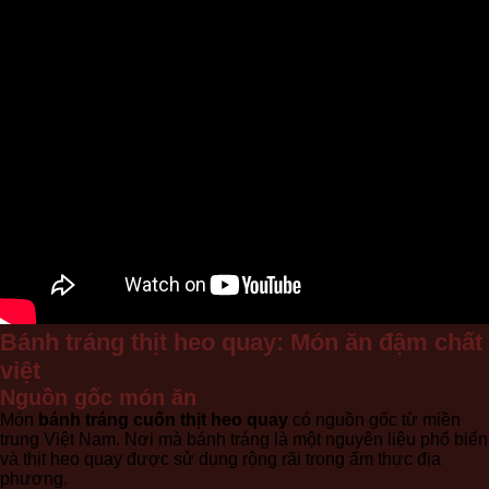
Bánh tráng thịt heo quay: Món ăn đậm chất
việt
Nguồn gốc món ăn
Món
bánh tráng cuốn thịt heo quay
có nguồn gốc từ miền
trung Việt Nam. Nơi mà bánh tráng là một nguyên liệu phổ biến
và thịt heo quay được sử dụng rộng rãi trong ẩm thực địa
phương.