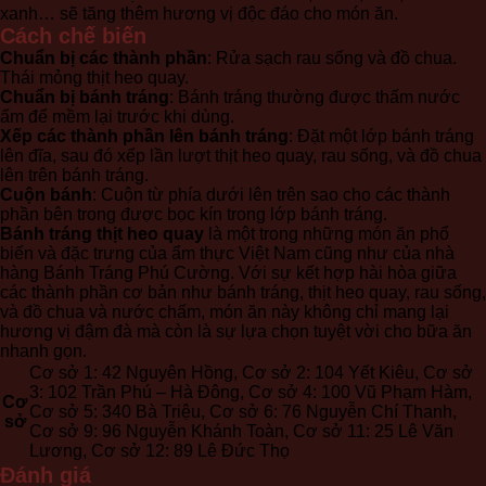
xanh… sẽ tăng thêm hương vị độc đáo cho món ăn.
Cách chế biến
Chuẩn bị các thành phần
: Rửa sạch rau sống và đồ chua.
Thái mỏng thịt heo quay.
Chuẩn bị bánh tráng
: Bánh tráng thường được thấm nước
ấm để mềm lại trước khi dùng.
Xếp các thành phần lên bánh tráng
: Đặt một lớp bánh tráng
lên đĩa, sau đó xếp lần lượt thịt heo quay, rau sống, và đồ chua
lên trên bánh tráng.
Cuộn bánh
: Cuộn từ phía dưới lên trên sao cho các thành
phần bên trong được bọc kín trong lớp bánh tráng.
Bánh tráng thịt heo quay
là một trong những món ăn phổ
biến và đặc trưng của ẩm thực Việt Nam cũng như của nhà
hàng Bánh Tráng Phú Cường. Với sự kết hợp hài hòa giữa
các thành phần cơ bản như bánh tráng, thịt heo quay, rau sống,
và đồ chua và nước chấm, món ăn này không chỉ mang lại
hương vị đậm đà mà còn là sự lựa chọn tuyệt vời cho bữa ăn
nhanh gọn.
Cơ sở 1: 42 Nguyên Hồng, Cơ sở 2: 104 Yết Kiêu, Cơ sở
3: 102 Trần Phú – Hà Đông, Cơ sở 4: 100 Vũ Phạm Hàm,
Cơ
Cơ sở 5: 340 Bà Triệu, Cơ sở 6: 76 Nguyễn Chí Thanh,
sở
Cơ sở 9: 96 Nguyễn Khánh Toàn, Cơ sở 11: 25 Lê Văn
Lương, Cơ sở 12: 89 Lê Đức Thọ
Đánh giá