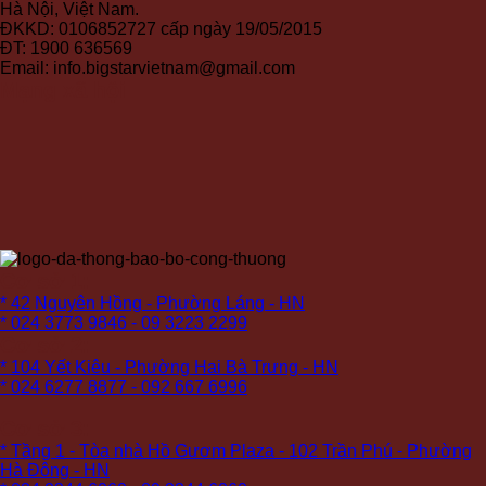
Hà Nội, Việt Nam.
ĐKKD: 0106852727 cấp ngày 19/05/2015
ĐT: 1900 636569
Email: info.bigstarvietnam@gmail.com
Mạng xã hội
Cơ sở 1:
* 42 Nguyên Hồng - Phường Láng - HN
* 024 3773 9846 - 09 3223 2299
Cơ sở 2:
* 104 Yết Kiêu - Phường Hai Bà Trưng - HN
* 024 6277 8877 - 092 667 6996
Cơ sở 3:
* Tầng 1 - Tòa nhà Hồ Gươm Plaza - 102 Trần Phú - Phường
Hà Đông - HN