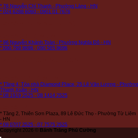
* 76 Nguyễn Chí Thanh - Phường Láng - HN
* 024 6288 6060 - 0901 01 7676
Cơ sở 8 (COMING SOON)
Cơ sở 9 (PREMIUM):
* 96 Nguyễn Khánh Toàn - Phường Nghĩa Đô - HN
* 090 789 9696 - 090 565 9696
Cơ sở 10: (COMING SOON)
Cơ sở 11 (PREMIUM):
* Tầng 4, Tòa nhà Diamond Place, 25 Lê Văn Lương - Phường
Thanh Xuân - HN
* 08 1919 2525 - 08 1414 2525
Cơ sở 12:
* Tầng 2, Thiên Sơn Plaza, 89 Lê Đức Thọ - Phường Từ Liêm
- HN
* 09 0707 2525 - 07 7575 2525
Copyright 2026 ©
Bánh Tráng Phú Cường