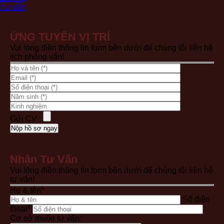
Tư vấn
ỨNG TUYỂN VỊ TRÍ
Vui lòng điền thông tin form bên dưới để chúng tôi liên hệ
lịch phỏng vấn!
Gửi CV :
Nhận Tư Vấn
Vui lòng điền thông tin form bên dưới để chúng tôi liên hệ
tư vấn!
Họ & tên*
Số điện
thoại*
Cơ sở muốn tư vấn: