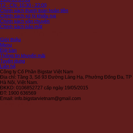
T2 - CN: 10:30 - 22:00
Chính sách thanh toán hoàn tiền
Chính sách xử lý khiếu nại
Chính sách vận chuyển
Chính sách bảo mật
Nhà hàng Bánh tráng Phú Cường
Giới thiệu
Menu
Đặt bàn
Thông tin khuyến mãi
Tuyển dụng
Liên hệ
Công ty Cổ Phần Bigstar Việt Nam
Địa chỉ: Tầng 3, Số 93 Đường Láng Hạ, Phường Đống Đa, TP
Hà Nội, Việt Nam.
ĐKKD: 0106852727 cấp ngày 19/05/2015
ĐT: 1900 636569
Email: info.bigstarvietnam@gmail.com
Mạng xã hội