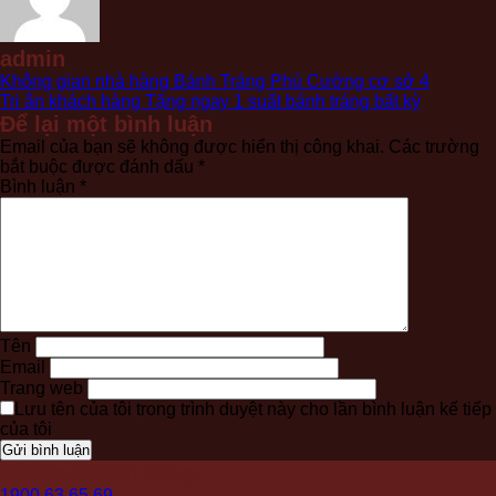
admin
Không gian nhà hàng Bánh Tráng Phú Cường cơ sở 4
Tri ân khách hàng Tặng ngay 1 suất bánh tráng bất kỳ
Để lại một bình luận
Email của bạn sẽ không được hiển thị công khai.
Các trường
bắt buộc được đánh dấu
*
Bình luận
*
Tên
Email
Trang web
Lưu tên của tôi trong trình duyệt này cho lần bình luận kế tiếp
của tôi
Hỗ trợ khách hàng
1900.63.65.69