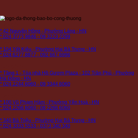
Cơ sở 1:
* 42 Nguyên Hồng - Phường Láng - HN
* 024 3773 9846 - 09 3223 2299
Cơ sở 2:
* 104 Yết Kiêu - Phường Hai Bà Trưng - HN
* 024 6277 8877 - 092 667 6996
Cơ sở 3:
* Tầng 1 - Tòa nhà Hồ Gươm Plaza - 102 Trần Phú - Phường
Hà Đông - HN
* 024 2244 6060 - 09 3344 6060
Cơ sở 4:
* 100 Vũ Phạm Hàm - Phường Yên Hoà - HN
* 024 2266 6060 - 08 2266 6060
Cơ sở 5 (PREMIUM):
* 340 Bà Triệu - Phường Hai Bà Trưng - HN
* 024 3333 5533 - 0373 340 340
Cơ sở 6 (PREMIUM):