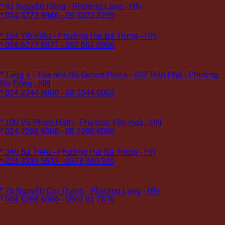
* 42 Nguyên Hồng - Phường Láng - HN
* 024 3773 9846 - 09 3223 2299
Cơ sở 2:
* 104 Yết Kiêu - Phường Hai Bà Trưng - HN
* 024 6277 8877 - 092 667 6996
Cơ sở 3:
* Tầng 1 - Tòa nhà Hồ Gươm Plaza - 102 Trần Phú - Phường
Hà Đông - HN
* 024 2244 6060 - 09 3344 6060
Cơ sở 4:
* 100 Vũ Phạm Hàm - Phường Yên Hoà - HN
* 024 2266 6060 - 08 2266 6060
Cơ sở 5 (PREMIUM):
* 340 Bà Triệu - Phường Hai Bà Trưng - HN
* 024 3333 5533 - 0373 340 340
Cơ sở 6 (PREMIUM):
* 76 Nguyễn Chí Thanh - Phường Láng - HN
* 024 6288 6060 - 0901 01 7676
Cơ sở 8 (COMING SOON)