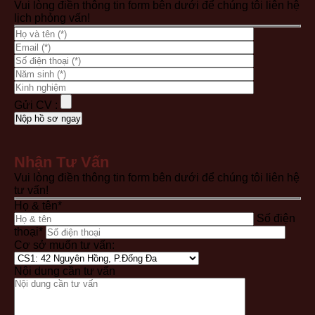
Vui lòng điền thông tin form bên dưới để chúng tôi liên hệ
lịch phỏng vấn!
Gửi CV :
Nhận Tư Vấn
Vui lòng điền thông tin form bên dưới để chúng tôi liên hệ
tư vấn!
Họ & tên*
Số điện
thoại*
Cơ sở muốn tư vấn:
Nội dung cần tư vấn