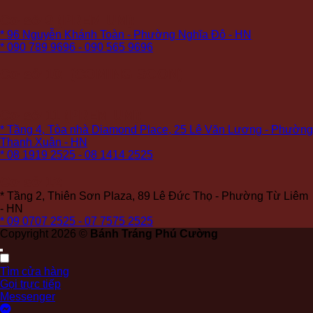
Cơ sở 9 (PREMIUM):
* 96 Nguyễn Khánh Toàn - Phường Nghĩa Đô - HN
* 090 789 9696 - 090 565 9696
Cơ sở 10: (COMING SOON)
Cơ sở 11 (PREMIUM):
* Tầng 4, Tòa nhà Diamond Place, 25 Lê Văn Lương - Phường
Thanh Xuân - HN
* 08 1919 2525 - 08 1414 2525
Cơ sở 12:
* Tầng 2, Thiên Sơn Plaza, 89 Lê Đức Thọ - Phường Từ Liêm
- HN
* 09 0707 2525 - 07 7575 2525
Copyright 2026 ©
Bánh Tráng Phú Cường
Tìm cửa hàng
Gọi trực tiếp
Messenger