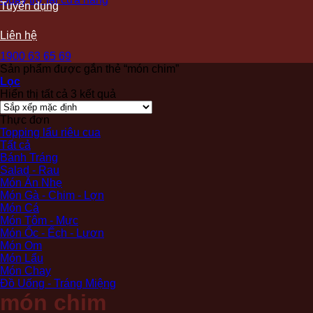
Tuyển dụng
Liên hệ
1900 63 65 69
Sản phẩm được gắn thẻ “món chim”
Lọc
Hiển thị tất cả 3 kết quả
Thực đơn
Topping lẩu riêu cua
Tất cả
Bánh Tráng
Salad - Rau
Món Ăn Nhẹ
Món Gà - Chim - Lợn
Món Cá
Món Tôm - Mực
Món Ốc - Ếch - Lươn
Món Om
Món Lẩu
Món Chay
Đồ Uống - Tráng Miệng
món chim