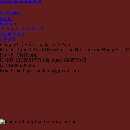
Chính sách bảo mật
Nhà hàng Bánh tráng Phú Cường
Giới thiệu
Menu
Đặt bàn
Thông tin khuyến mãi
Tuyển dụng
Liên hệ
Công ty Cổ Phần Bigstar Việt Nam
Địa chỉ: Tầng 3, Số 93 Đường Láng Hạ, Phường Đống Đa, TP
Hà Nội, Việt Nam.
ĐKKD: 0106852727 cấp ngày 19/05/2015
ĐT: 1900 636569
Email: info.bigstarvietnam@gmail.com
Mạng xã hội
Cơ sở 1: