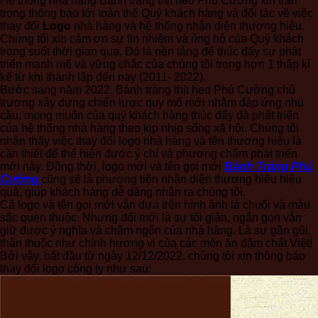
Hệ thống nhà hàng Bánh tráng thịt heo Phú Cường xin trân
trọng thông báo tới toàn thể Quý khách hàng và đối tác về việc
thay đổi
Logo
nhà hàng và hệ thống nhận diện thương hiệu.
Chúng tôi xin cảm ơn sự tín nhiệm và ủng hộ của Quý khách
trong suốt thời gian qua. Đó là nền tảng để thúc đẩy sự phát
triển mạnh mẽ và vững chắc của chúng tôi trong hơn 1 thập kỉ
kể từ khi thành lập đến nay (2011- 2022).
Bước sang năm 2022, Bánh tráng thịt heo Phú Cường chủ
trương xây dựng chiến lược quy mô mới nhằm đáp ứng nhu
cầu, mong muốn của quý khách hàng thúc đẩy đà phát triển
của hệ thống nhà hàng theo kịp nhịp sống xã hội. Chúng tôi
nhận thấy việc thay đổi logo nhà hàng và tên thương hiệu là
cần thiết để thể hiện được ý chí và phương châm phát triển
mới này. Đồng thời, logo mới và tên gọi mới
Bánh Tráng Phú
Cường
cũng sẽ là phương tiện nhận diện thương hiệu hiệu
quả, giúp khách hàng dễ dàng nhận ra chúng tôi.
Cả logo và tên gọi mới vẫn dựa trên hình ảnh lá chuối và màu
sắc quen thuộc. Nhưng đổi mới là sự tối giản, ngắn gọn vẫn
giữ được ý nghĩa và châm ngôn của nhà hàng. Là sự gần gũi,
thân thuộc như chính hương vị của các món ăn đậm chất Việt!
Bởi vậy, bắt đầu từ ngày 12/12/2022, chúng tôi xin thông báo
thay đổi logo công ty như sau: