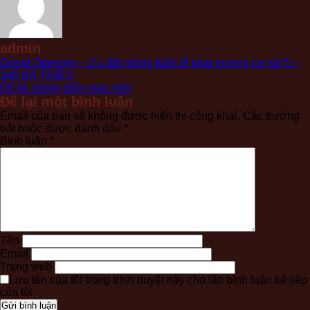
admin
Grand Opening – Ưu đãi mừng tuần lễ khai trương cơ sở 5 –
340 BÀ TRIỆU
DEAL mừng diện mạo mới
Để lại một bình luận
Email của bạn sẽ không được hiển thị công khai.
Các trường
bắt buộc được đánh dấu
*
Bình luận
*
Tên
Email
Trang web
Lưu tên của tôi trong trình duyệt này cho lần bình luận kế tiếp
của tôi