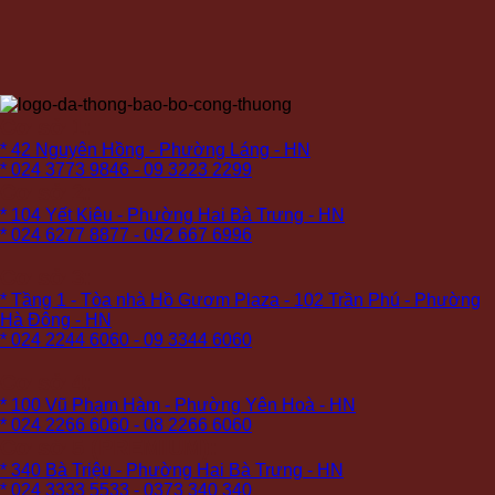
Cơ sở 1:
* 42 Nguyên Hồng - Phường Láng - HN
* 024 3773 9846 - 09 3223 2299
Cơ sở 2:
* 104 Yết Kiêu - Phường Hai Bà Trưng - HN
* 024 6277 8877 - 092 667 6996
Cơ sở 3:
* Tầng 1 - Tòa nhà Hồ Gươm Plaza - 102 Trần Phú - Phường
Hà Đông - HN
* 024 2244 6060 - 09 3344 6060
Cơ sở 4:
* 100 Vũ Phạm Hàm - Phường Yên Hoà - HN
* 024 2266 6060 - 08 2266 6060
Cơ sở 5 (PREMIUM):
* 340 Bà Triệu - Phường Hai Bà Trưng - HN
* 024 3333 5533 - 0373 340 340