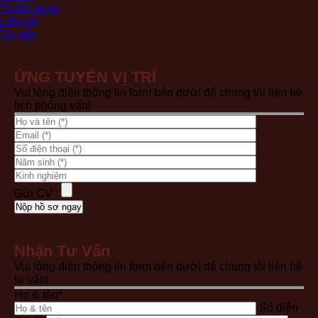
Tuyển dụng
Liên hệ
Tư vấn
ỨNG TUYỂN VỊ TRÍ
Vui lòng điền thông tin form bên dưới để chúng tôi liên hệ
lịch phỏng vấn!
Gửi CV :
Nhận Tư Vấn
Vui lòng điền thông tin form bên dưới để chúng tôi liên hệ
tư vấn!
Họ & tên*
Số điện