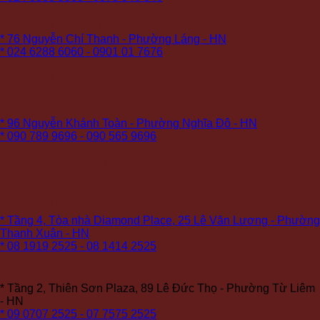
Cơ sở 6 (PREMIUM):
* 76 Nguyễn Chí Thanh - Phường Láng - HN
* 024 6288 6060 - 0901 01 7676
Cơ sở 8 (COMING SOON)
Cơ sở 9 (PREMIUM):
* 96 Nguyễn Khánh Toàn - Phường Nghĩa Đô - HN
* 090 789 9696 - 090 565 9696
Cơ sở 10: (COMING SOON)
Cơ sở 11 (PREMIUM):
* Tầng 4, Tòa nhà Diamond Place, 25 Lê Văn Lương - Phường
Thanh Xuân - HN
* 08 1919 2525 - 08 1414 2525
Cơ sở 12:
* Tầng 2, Thiên Sơn Plaza, 89 Lê Đức Thọ - Phường Từ Liêm
- HN
* 09 0707 2525 - 07 7575 2525