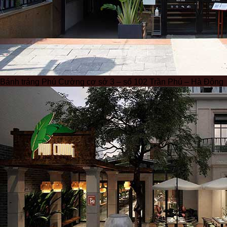
Bánh tráng Phú Cường cơ sở 3 – số 102 Trần Phú – Hà Đông