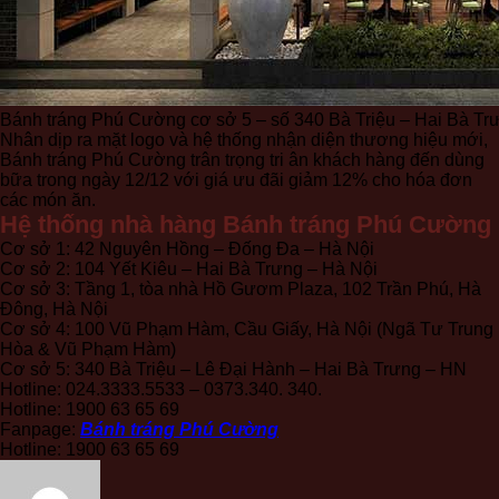
Bánh tráng Phú Cường cơ sở 5 – số 340 Bà Triệu – Hai Bà Tr
Nhân dịp ra mặt logo và hệ thống nhận diện thương hiệu mới,
Bánh tráng Phú Cường trân trọng tri ân khách hàng đến dùng
bữa trong ngày 12/12 với giá ưu đãi giảm 12% cho hóa đơn
các món ăn.
Hệ thống nhà hàng Bánh tráng Phú Cường
Cơ sở 1: 42 Nguyên Hồng – Đống Đa – Hà Nội
Cơ sở 2: 104 Yết Kiêu – Hai Bà Trưng – Hà Nội
Cơ sở 3: Tầng 1, tòa nhà Hồ Gươm Plaza, 102 Trần Phú, Hà
Đông, Hà Nội
Cơ sở 4: 100 Vũ Phạm Hàm, Cầu Giấy, Hà Nội (Ngã Tư Trung
Hòa & Vũ Phạm Hàm)
Cơ sở 5: 340 Bà Triệu – Lê Đại Hành – Hai Bà Trưng – HN
Hotline: 024.3333.5533 – 0373.340. 340.
Hotline: 1900 63 65 69
Fanpage:
Bánh tráng Phú Cường
Hotline: 1900 63 65 69