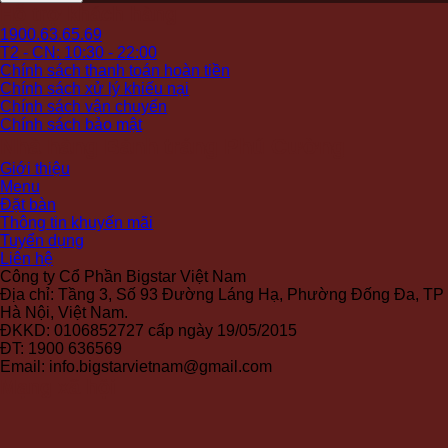
Hỗ trợ khách hàng
1900.63.65.69
T2 - CN: 10:30 - 22:00
Chính sách thanh toán hoàn tiền
Chính sách xử lý khiếu nại
Chính sách vận chuyển
Chính sách bảo mật
Nhà hàng Bánh tráng Phú Cường
Giới thiệu
Menu
Đặt bàn
Thông tin khuyến mãi
Tuyển dụng
Liên hệ
Công ty Cổ Phần Bigstar Việt Nam
Địa chỉ: Tầng 3, Số 93 Đường Láng Hạ, Phường Đống Đa, TP
Hà Nội, Việt Nam.
ĐKKD: 0106852727 cấp ngày 19/05/2015
ĐT: 1900 636569
Email: info.bigstarvietnam@gmail.com
Mạng xã hội