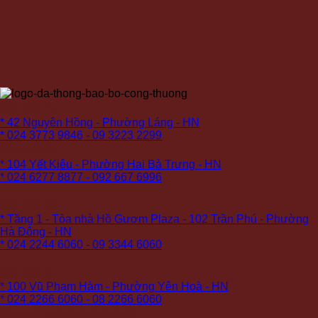
Cơ sở 1:
* 42 Nguyên Hồng - Phường Láng - HN
* 024 3773 9846 - 09 3223 2299
Cơ sở 2:
* 104 Yết Kiêu - Phường Hai Bà Trưng - HN
* 024 6277 8877 - 092 667 6996
Cơ sở 3:
* Tầng 1 - Tòa nhà Hồ Gươm Plaza - 102 Trần Phú - Phường
Hà Đông - HN
* 024 2244 6060 - 09 3344 6060
Cơ sở 4:
* 100 Vũ Phạm Hàm - Phường Yên Hoà - HN
* 024 2266 6060 - 08 2266 6060
Cơ sở 5 (PREMIUM):