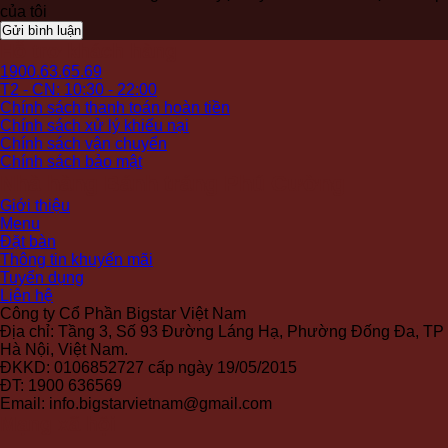
của tôi
Hỗ trợ khách hàng
1900.63.65.69
T2 - CN: 10:30 - 22:00
Chính sách thanh toán hoàn tiền
Chính sách xử lý khiếu nại
Chính sách vận chuyển
Chính sách bảo mật
Nhà hàng Bánh tráng Phú Cường
Giới thiệu
Menu
Đặt bàn
Thông tin khuyến mãi
Tuyển dụng
Liên hệ
Công ty Cổ Phần Bigstar Việt Nam
Địa chỉ: Tầng 3, Số 93 Đường Láng Hạ, Phường Đống Đa, TP
Hà Nội, Việt Nam.
ĐKKD: 0106852727 cấp ngày 19/05/2015
ĐT: 1900 636569
Email: info.bigstarvietnam@gmail.com
Mạng xã hội