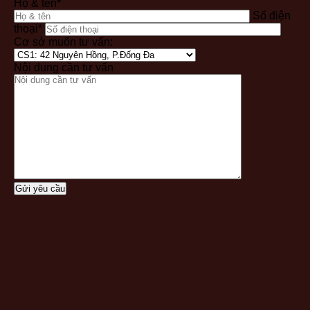
Họ & tên*
Số điện
thoại*
Cơ sở muốn tư vấn:
Nội dung cần tư vấn