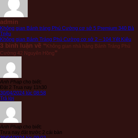
admin
Không gian Bánh tráng Phú Cường cơ sở 5 Premium 340 Bà
Triệu
Không gian Bánh Tráng Phú Cường cơ sở 2 – 104 Yết Kiêu
3 bình luận về “
Không gian nhà hàng Bánh Tráng Phú
”
Cường 42 Nguyên Hồng
Anh Phap
cho biết:
Đặt 2
Trua nay 11h30
30/04/2024 lúc 08:58
Trả lời
Anh Phap
cho biết:
Trưa nay đặt trước 2 cái bàn
30/04/2024 lúc 09:02