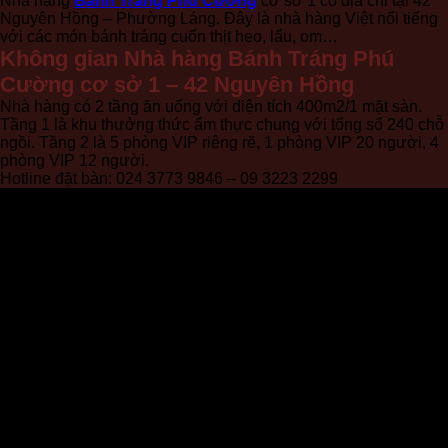
Nhà hàng
Bánh Tráng Phú Cường
cơ sở 1 có địa chỉ tại 42
Nguyên Hồng – Phường Láng. Đây là nhà hàng Việt nổi tiếng
với các món bánh tráng cuốn thịt heo, lẩu, om…
Không gian Nhà hàng Bánh Tráng Phú
Cường cơ sở 1 – 42 Nguyên Hồng
Nhà hàng có 2 tầng ăn uống với diện tích 400m2/1 mặt sàn.
Tầng 1 là khu thưởng thức ẩm thực chung với tổng số 240 chỗ
ngồi. Tầng 2 là 5 phòng VIP riêng rẽ, 1 phòng VIP 20 người, 4
phòng VIP 12 người.
Hotline đặt bàn: 024 3773 9846 – 09 3223 2299