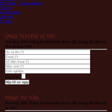
Đồ Uống – Tráng Miệng
Tin tức
Tuyển dụng
Liên hệ
Tư vấn
ỨNG TUYỂN VỊ TRÍ
Vui lòng điền thông tin form bên dưới để chúng tôi liên hệ
lịch phỏng vấn!
Gửi CV :
Nhận Tư Vấn
Vui lòng điền thông tin form bên dưới để chúng tôi liên hệ
tư vấn!