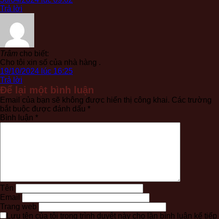
Trả lời
Trâm
cho biết:
Cho tôi xin số của nhà hàng .
19/10/2024 lúc 16:25
Trả lời
Để lại một bình luận
Email của bạn sẽ không được hiển thị công khai.
Các trường
bắt buộc được đánh dấu
*
Bình luận
*
Tên
Email
Trang web
Lưu tên của tôi trong trình duyệt này cho lần bình luận kế tiếp