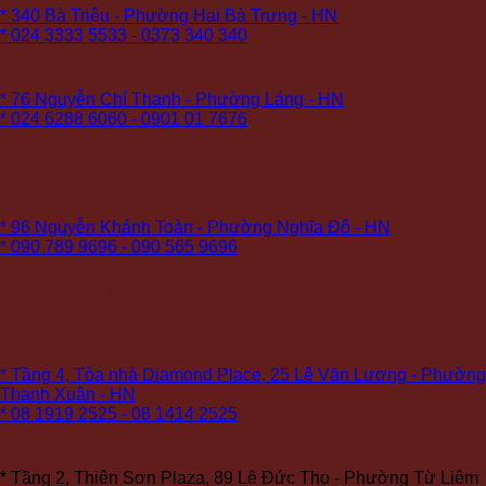
* 340 Bà Triệu - Phường Hai Bà Trưng - HN
* 024 3333 5533 - 0373 340 340
Cơ sở 6 (PREMIUM):
* 76 Nguyễn Chí Thanh - Phường Láng - HN
* 024 6288 6060 - 0901 01 7676
Cơ sở 8 (COMING SOON)
Cơ sở 9 (PREMIUM):
* 96 Nguyễn Khánh Toàn - Phường Nghĩa Đô - HN
* 090 789 9696 - 090 565 9696
Cơ sở 10: (COMING SOON)
Cơ sở 11 (PREMIUM):
* Tầng 4, Tòa nhà Diamond Place, 25 Lê Văn Lương - Phường
Thanh Xuân - HN
* 08 1919 2525 - 08 1414 2525
Cơ sở 12:
* Tầng 2, Thiên Sơn Plaza, 89 Lê Đức Thọ - Phường Từ Liêm