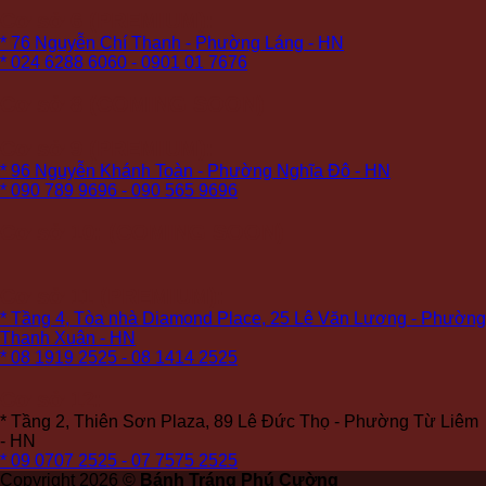
Cơ sở 6 (PREMIUM):
* 76 Nguyễn Chí Thanh - Phường Láng - HN
* 024 6288 6060 - 0901 01 7676
Cơ sở 8 (COMING SOON)
Cơ sở 9 (PREMIUM):
* 96 Nguyễn Khánh Toàn - Phường Nghĩa Đô - HN
* 090 789 9696 - 090 565 9696
Cơ sở 10: (COMING SOON)
Cơ sở 11 (PREMIUM):
* Tầng 4, Tòa nhà Diamond Place, 25 Lê Văn Lương - Phường
Thanh Xuân - HN
* 08 1919 2525 - 08 1414 2525
Cơ sở 12:
* Tầng 2, Thiên Sơn Plaza, 89 Lê Đức Thọ - Phường Từ Liêm
- HN
* 09 0707 2525 - 07 7575 2525
Copyright 2026 ©
Bánh Tráng Phú Cường