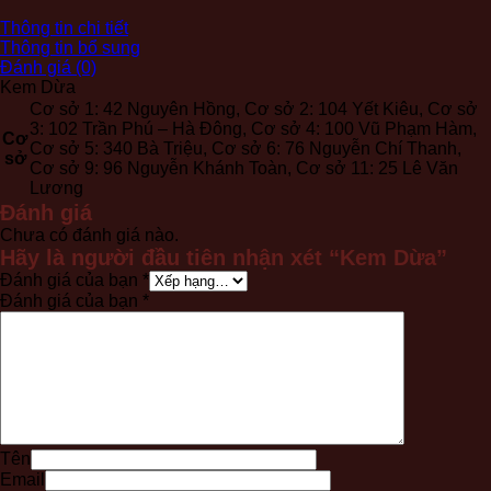
Thông tin chi tiết
Thông tin bổ sung
Đánh giá (0)
Kem Dừa
Cơ sở 1: 42 Nguyên Hồng, Cơ sở 2: 104 Yết Kiêu, Cơ sở
3: 102 Trần Phú – Hà Đông, Cơ sở 4: 100 Vũ Phạm Hàm,
Cơ
Cơ sở 5: 340 Bà Triệu, Cơ sở 6: 76 Nguyễn Chí Thanh,
sở
Cơ sở 9: 96 Nguyễn Khánh Toàn, Cơ sở 11: 25 Lê Văn
Lương
Đánh giá
Chưa có đánh giá nào.
Hãy là người đầu tiên nhận xét “Kem Dừa”
Đánh giá của bạn
*
Đánh giá của bạn
*
Tên
Email