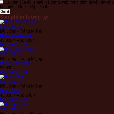
Lưu tên của tôi, email, và trang web trong trình duyệt này cho
lần bình luận kế tiếp của tôi.
Sản phẩm tương tự
Xem nhanh
Đồ Uống - Tráng Miệng
Nước Dưa hấu ép
Khoảng
45.000
₫
–
50.000
₫
giá:
Đặt món
Chi tiết
từ
45.000 ₫
Xem nhanh
đến
Đồ Uống - Tráng Miệng
50.000 ₫
Nước Chanh tươi
35.000
₫
Đặt món
Chi tiết
Xem nhanh
Đồ Uống - Tráng Miệng
Nước Ổi ép
Khoảng
45.000
₫
–
50.000
₫
giá:
Đặt món
Chi tiết
từ
45.000 ₫
Xem nhanh
đến
Đồ Uống - Tráng Miệng