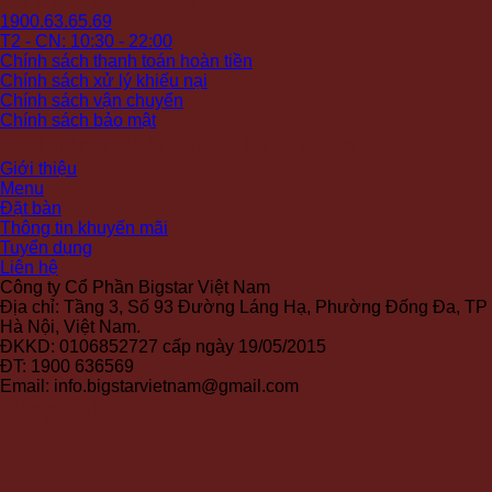
135.000 ₫
từ
đến
1900.63.65.69
159.000 ₫
195.000 ₫
T2 - CN: 10:30 - 22:00
đến
Chính sách thanh toán hoàn tiền
169.000 ₫
Chính sách xử lý khiếu nại
Chính sách vận chuyển
Chính sách bảo mật
Nhà hàng Bánh tráng Phú Cường
Giới thiệu
Menu
Đặt bàn
Thông tin khuyến mãi
Tuyển dụng
Liên hệ
Công ty Cổ Phần Bigstar Việt Nam
Địa chỉ: Tầng 3, Số 93 Đường Láng Hạ, Phường Đống Đa, TP
Hà Nội, Việt Nam.
ĐKKD: 0106852727 cấp ngày 19/05/2015
ĐT: 1900 636569
Email: info.bigstarvietnam@gmail.com
Mạng xã hội