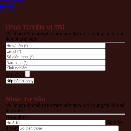
Liên hệ
Tư vấn
ỨNG TUYỂN VỊ TRÍ
Vui lòng điền thông tin form bên dưới để chúng tôi liên hệ
lịch phỏng vấn!
Gửi CV :
Nhận Tư Vấn
Vui lòng điền thông tin form bên dưới để chúng tôi liên hệ
tư vấn!
Họ & tên*
Số điện
thoại*