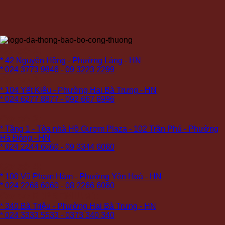
Cơ sở 1:
* 42 Nguyên Hồng - Phường Láng - HN
* 024 3773 9846 - 09 3223 2299
Cơ sở 2:
* 104 Yết Kiêu - Phường Hai Bà Trưng - HN
* 024 6277 8877 - 092 667 6996
Cơ sở 3:
* Tầng 1 - Tòa nhà Hồ Gươm Plaza - 102 Trần Phú - Phường
Hà Đông - HN
* 024 2244 6060 - 09 3344 6060
Cơ sở 4:
* 100 Vũ Phạm Hàm - Phường Yên Hoà - HN
* 024 2266 6060 - 08 2266 6060
Cơ sở 5 (PREMIUM):
* 340 Bà Triệu - Phường Hai Bà Trưng - HN
* 024 3333 5533 - 0373 340 340