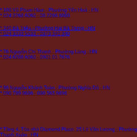
Cơ sở 4:
* 100 Vũ Phạm Hàm - Phường Yên Hoà - HN
* 024 2266 6060 - 08 2266 6060
Cơ sở 5 (PREMIUM):
* 340 Bà Triệu - Phường Hai Bà Trưng - HN
* 024 3333 5533 - 0373 340 340
Cơ sở 6 (PREMIUM):
* 76 Nguyễn Chí Thanh - Phường Láng - HN
* 024 6288 6060 - 0901 01 7676
Cơ sở 8 (COMING SOON)
Cơ sở 9 (PREMIUM):
* 96 Nguyễn Khánh Toàn - Phường Nghĩa Đô - HN
* 090 789 9696 - 090 565 9696
Cơ sở 10: (COMING SOON)
Cơ sở 11 (PREMIUM):
* Tầng 4, Tòa nhà Diamond Place, 25 Lê Văn Lương - Phường
Thanh Xuân - HN