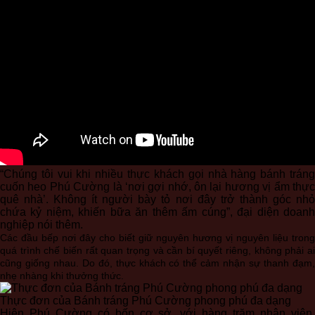
“Chúng tôi vui khi nhiều thực khách gọi nhà hàng bánh tráng
cuốn heo Phú Cường là ‘nơi gợi nhớ, ôn lại hương vị ẩm thực
quê nhà’. Không ít người bày tỏ nơi đây trở thành góc nhỏ
chứa kỷ niệm, khiến bữa ăn thêm ấm cúng”, đại diện doanh
nghiệp nói thêm.
Các đầu bếp nơi đây cho biết giữ nguyên hương vị nguyên liệu trong
quá trình chế biến rất quan trọng và cần bí quyết riêng, không phải ai
cũng giống nhau. Do đó, thực khách có thể cảm nhận sự thanh đạm,
nhẹ nhàng khi thưởng thức.
Thực đơn của Bánh tráng Phú Cường phong phú đa dạng
Hiện Phú Cường có bốn cơ sở, với hàng trăm nhân viên.