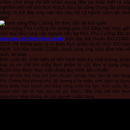
chăm chút từng chi tiết nhằm mang đến sự khác biệt và trải
nghiệm mới mẻ cho thực khách. Khu ăn uống chung lẫn phòng
riêng có thể đáp ứng mọi nhu cầu, kể cả người sành ăn, khó
tính”.
Bánh tráng Phú Cường với k
hông gian nhà hàng mộc mạc, gần
Với mục tiêu cung cấp nguyên liệu kịp thời, Phú Cường đầu tư
nhà máy chế biến thực phẩm
hiện đại, đạt chuẩn ISO 22000
2018. Hệ thống quản lý an toàn thực phẩm do tổ chức ISO ban
hành. Với tiêu chuẩn 22000, chuỗi cung ứng luôn đảm bảo vệ
sinh, an toàn.
Bên cạnh đó, nhân viên sẽ tiến hành kiểm tra chất lượng, phân
loại và sơ chế khi nhập thực phẩm từ các đơn vị cung ứng.
Bước này được thực hiện đúng quy trình, tiêu chuẩn.
Nhờ sở hữu nhà máy chế biến chuyên nghiệp, thực đơn tại nhà hàng
Phú Cường khá phong phú, đủ hương vị ba miền, tươi ngon và được
lòng nhiều thực khách như bánh tráng cuốn thịt heo, món
cuốn, lẩu,
salad nộm rau và món heo, bò, gà, chim… Đầu bếp chế biến theo
công thức riêng nhưng vẫn giữ nguyên vị đặc trưng.