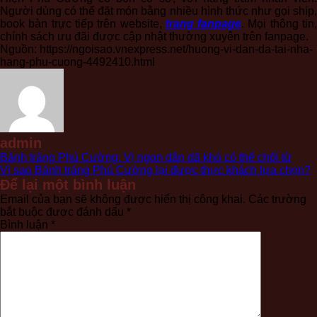
Người dùng có thể đặt món bằng nhiều hình thức như gọi ship,
book bàn trực tiếp trên website,
trang fanpage
. Mọi thông tin
chính sách ưu đãi được cập nhật thường xuyên trên fanpage.
Nguồn: https://ngoisao.vnexpress.net/huong-vi-dan-da-tai-nha-
hang-phu-cuong-4492410.html
admin
Bánh tráng Phú Cường: Vị ngon dân dã khó có thể chối từ
Vì sao Bánh tráng Phú Cường lại được thực khách lựa chọn?
Để lại một bình luận
Email của bạn sẽ không được hiển thị công khai.
Các trường
bắt buộc được đánh dấu
*
Bình luận
*