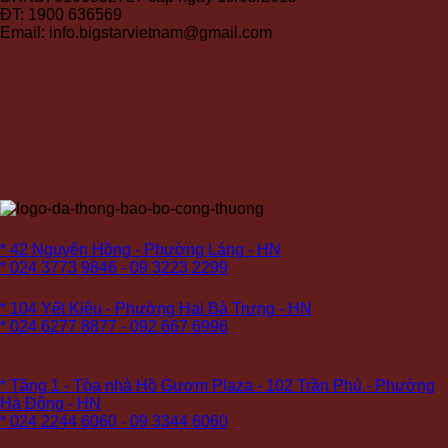
ĐT: 1900 636569
Email: info.bigstarvietnam@gmail.com
Mạng xã hội
Cơ sở 1:
* 42 Nguyên Hồng - Phường Láng - HN
* 024 3773 9846 - 09 3223 2299
Cơ sở 2:
* 104 Yết Kiêu - Phường Hai Bà Trưng - HN
* 024 6277 8877 - 092 667 6996
Cơ sở 3:
* Tầng 1 - Tòa nhà Hồ Gươm Plaza - 102 Trần Phú - Phường
Hà Đông - HN
* 024 2244 6060 - 09 3344 6060