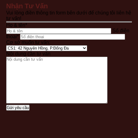
Nhận Tư Vấn
Vui lòng điền thông tin form bên dưới để chúng tôi liên hệ
tư vấn!
Họ & tên*
Số điện
thoại*
Cơ sở muốn tư vấn:
Nội dung cần tư vấn