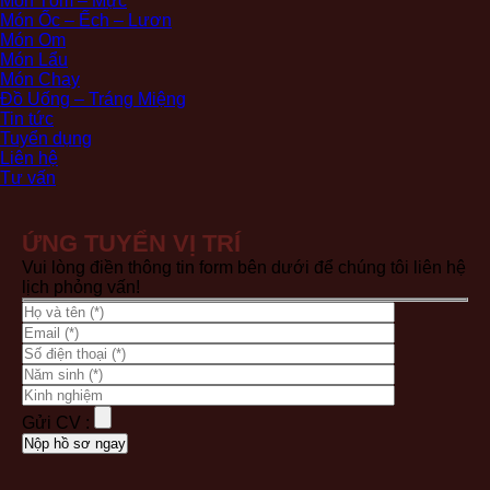
Món Tôm – Mực
Món Ốc – Ếch – Lươn
Món Om
Món Lẩu
Món Chay
Đồ Uống – Tráng Miệng
Tin tức
Tuyển dụng
Liên hệ
Tư vấn
ỨNG TUYỂN VỊ TRÍ
Vui lòng điền thông tin form bên dưới để chúng tôi liên hệ
lịch phỏng vấn!
Gửi CV :