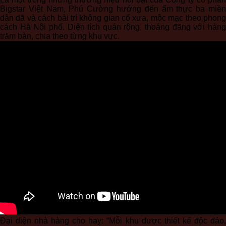
Bigstar Việt Nam, Phú Cường hướng đến ẩm thực ba miền
dân dã và cách bài trí không gian cổ xưa, mộc mạc theo phong
cách Hà Nội phố. Diện tích quán rộng, thoáng đãng với hàng
trăm bàn, chia theo từng khu vực.
Đại diện nhà hàng cho hay: “Mỗi khu được thiết kế độc đáo,