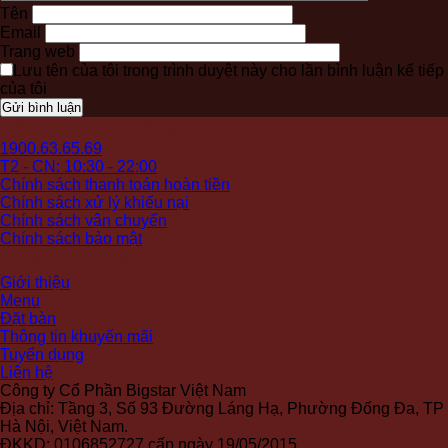
Tên
Email
Trang web
Lưu tên của tôi trong trình duyệt này cho lần bình luận kế tiếp
của tôi
Hỗ trợ khách hàng
1900.63.65.69
T2 - CN: 10:30 - 22:00
Chính sách thanh toán hoàn tiền
Chính sách xử lý khiếu nại
Chính sách vận chuyển
Chính sách bảo mật
Nhà hàng Bánh tráng Phú Cường
Giới thiệu
Menu
Đặt bàn
Thông tin khuyến mãi
Tuyển dụng
Liên hệ
Công ty Cổ Phần Bigstar Việt Nam
Địa chỉ: Tầng 3, Số 93 Đường Láng Hạ, Phường Đống Đa, TP
Hà Nội, Việt Nam.
ĐKKD: 0106852727 cấp ngày 19/05/2015