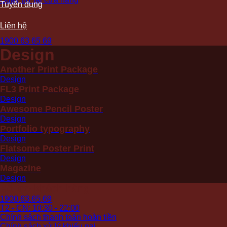
Tuyển dụng
Liên hệ
1900 63 65 69
Design
Another Print Package
Design
FL3 Print Package
Design
Awesome Pencil Poster
Design
Portfolio typography
Design
Flatsome Poster Print
Design
Magazine
Design
Hỗ trợ khách hàng
1900.63.65.69
T2 - CN: 10:30 - 22:00
Chính sách thanh toán hoàn tiền
Chính sách xử lý khiếu nại