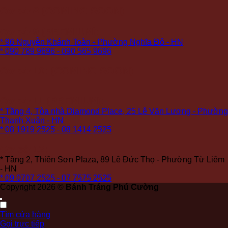
Cơ sở 8 (COMING SOON)
Cơ sở 9 (PREMIUM):
* 96 Nguyễn Khánh Toàn - Phường Nghĩa Đô - HN
* 090 789 9696 - 090 565 9696
Cơ sở 10: (COMING SOON)
Cơ sở 11 (PREMIUM):
* Tầng 4, Tòa nhà Diamond Place, 25 Lê Văn Lương - Phường
Thanh Xuân - HN
* 08 1919 2525 - 08 1414 2525
Cơ sở 12:
* Tầng 2, Thiên Sơn Plaza, 89 Lê Đức Thọ - Phường Từ Liêm
- HN
* 09 0707 2525 - 07 7575 2525
Copyright 2026 ©
Bánh Tráng Phú Cường
Tìm cửa hàng
Gọi trực tiếp