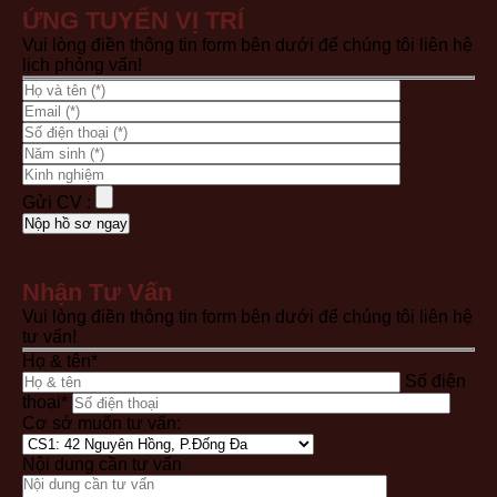
ỨNG TUYỂN VỊ TRÍ
Vui lòng điền thông tin form bên dưới để chúng tôi liên hệ
lịch phỏng vấn!
Gửi CV :
Nhận Tư Vấn
Vui lòng điền thông tin form bên dưới để chúng tôi liên hệ
tư vấn!
Họ & tên*
Số điện
thoại*
Cơ sở muốn tư vấn:
Nội dung cần tư vấn