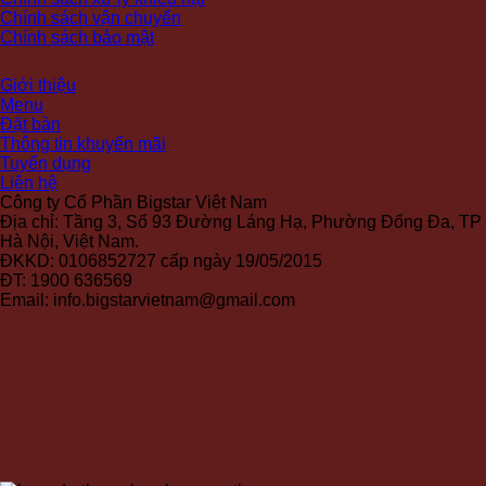
Chính sách vận chuyển
Chính sách bảo mật
Nhà hàng Bánh tráng Phú Cường
Giới thiệu
Menu
Đặt bàn
Thông tin khuyến mãi
Tuyển dụng
Liên hệ
Công ty Cổ Phần Bigstar Việt Nam
Địa chỉ: Tầng 3, Số 93 Đường Láng Hạ, Phường Đống Đa, TP
Hà Nội, Việt Nam.
ĐKKD: 0106852727 cấp ngày 19/05/2015
ĐT: 1900 636569
Email: info.bigstarvietnam@gmail.com
Mạng xã hội