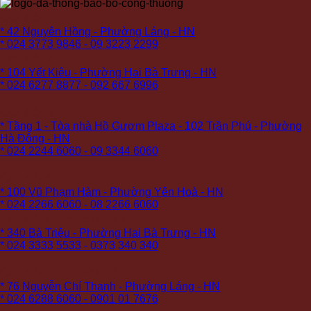
Cơ sở 1:
* 42 Nguyên Hồng - Phường Láng - HN
* 024 3773 9846 - 09 3223 2299
Cơ sở 2:
* 104 Yết Kiêu - Phường Hai Bà Trưng - HN
* 024 6277 8877 - 092 667 6996
Cơ sở 3:
* Tầng 1 - Tòa nhà Hồ Gươm Plaza - 102 Trần Phú - Phường
Hà Đông - HN
* 024 2244 6060 - 09 3344 6060
Cơ sở 4:
* 100 Vũ Phạm Hàm - Phường Yên Hoà - HN
* 024 2266 6060 - 08 2266 6060
Cơ sở 5 (PREMIUM):
* 340 Bà Triệu - Phường Hai Bà Trưng - HN
* 024 3333 5533 - 0373 340 340
Cơ sở 6 (PREMIUM):
* 76 Nguyễn Chí Thanh - Phường Láng - HN
* 024 6288 6060 - 0901 01 7676