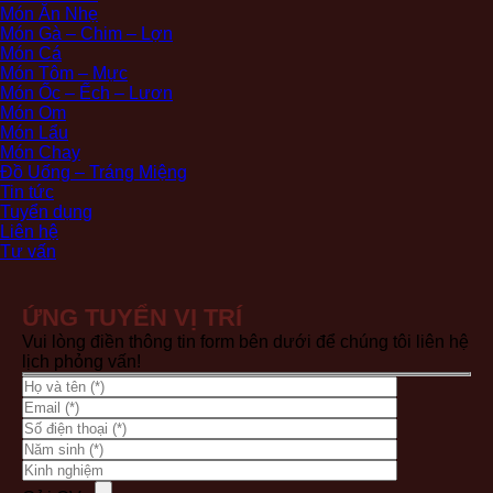
Món Ăn Nhẹ
Món Gà – Chim – Lợn
Món Cá
Món Tôm – Mực
Món Ốc – Ếch – Lươn
Món Om
Món Lẩu
Món Chay
Đồ Uống – Tráng Miệng
Tin tức
Tuyển dụng
Liên hệ
Tư vấn
ỨNG TUYỂN VỊ TRÍ
Vui lòng điền thông tin form bên dưới để chúng tôi liên hệ
lịch phỏng vấn!