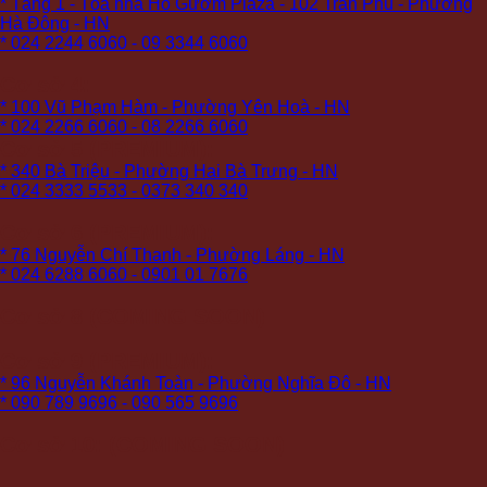
* Tầng 1 - Tòa nhà Hồ Gươm Plaza - 102 Trần Phú - Phường
Hà Đông - HN
* 024 2244 6060 - 09 3344 6060
Cơ sở 4:
* 100 Vũ Phạm Hàm - Phường Yên Hoà - HN
* 024 2266 6060 - 08 2266 6060
Cơ sở 5 (PREMIUM):
* 340 Bà Triệu - Phường Hai Bà Trưng - HN
* 024 3333 5533 - 0373 340 340
Cơ sở 6 (PREMIUM):
* 76 Nguyễn Chí Thanh - Phường Láng - HN
* 024 6288 6060 - 0901 01 7676
Cơ sở 8 (COMING SOON)
Cơ sở 9 (PREMIUM):
* 96 Nguyễn Khánh Toàn - Phường Nghĩa Đô - HN
* 090 789 9696 - 090 565 9696
Cơ sở 10: (COMING SOON)