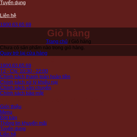
Tuyển dụng
Liên hệ
1900 63 65 69
Giỏ hàng
Trang chủ
/
Giỏ hàng
Chưa có sản phẩm nào trong giỏ hàng.
Quay trở lại cửa hàng
Hỗ trợ khách hàng
1900.63.65.69
T2 - CN: 10:30 - 22:00
Chính sách thanh toán hoàn tiền
Chính sách xử lý khiếu nại
Chính sách vận chuyển
Chính sách bảo mật
Nhà hàng Bánh tráng Phú Cường
Giới thiệu
Menu
Đặt bàn
Thông tin khuyến mãi
Tuyển dụng
Liên hệ