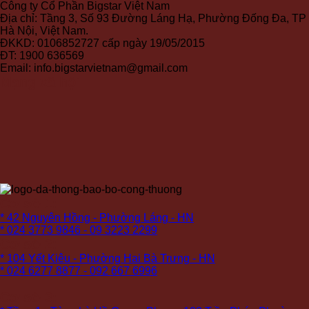
Công ty Cổ Phần Bigstar Việt Nam
Địa chỉ: Tầng 3, Số 93 Đường Láng Hạ, Phường Đống Đa, TP
Hà Nội, Việt Nam.
ĐKKD: 0106852727 cấp ngày 19/05/2015
ĐT: 1900 636569
Email: info.bigstarvietnam@gmail.com
Mạng xã hội
Cơ sở 1:
* 42 Nguyên Hồng - Phường Láng - HN
* 024 3773 9846 - 09 3223 2299
Cơ sở 2:
* 104 Yết Kiêu - Phường Hai Bà Trưng - HN
* 024 6277 8877 - 092 667 6996
Cơ sở 3: